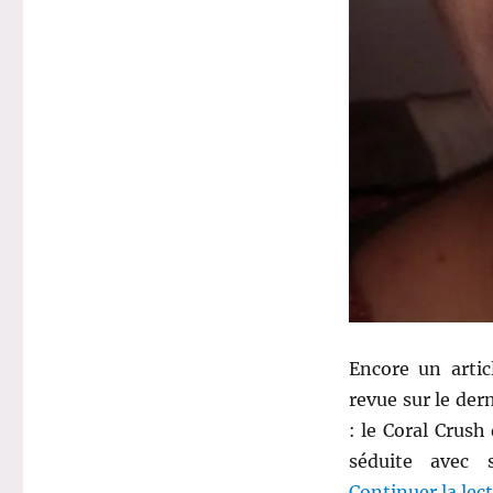
174
:
Baume
levres
Coral
Crush
–
Pixi
Encore un artic
revue sur le der
: le Coral Crush
séduite avec
Continuer la lec