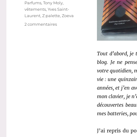
Parfums
,
Tony Moly
,
vêtements
,
Yves Saint-
Laurent
,
Z palette
,
Zoeva
sur
2 commentaires
Shopping
#
262
:
Tout d’abord, je 
Ai-
blog. Je ne pens
je
été
votre quotidien, 
raisonnable
vie : une quinzai
en
années, et j’en av
mars
?
mon clavier, je n
(bilan
découvertes beaut
3
mes batteries, pou
mois
projet
10
J’ai repris du p
pan)