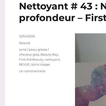
Nettoyant # 43 : 
profondeur – Firs
Publié
15/04/2016
le
Catégories
Beauté
Étiquettes
acné / peau grasse /
cheveux gras
,
Beauty Bay
,
First Aid Beauty
,
nettoyant
,
REVUE
,
soins visage
sur
Un commentaire
Nettoyant
#
43
:
Nettoyant
en
profondeur