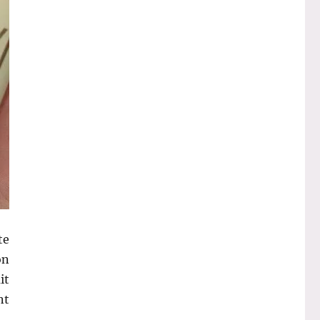
te
on
it
nt
xi »