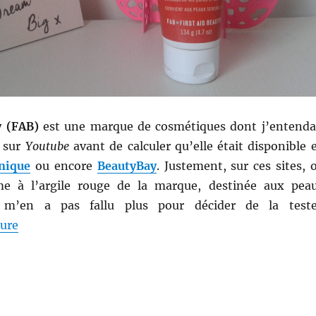
y (FAB)
est une marque de cosmétiques dont j’entenda
r sur
Youtube
avant de calculer qu’elle était disponible 
nique
ou encore
BeautyBay
. Justement, sur ces sites, 
e à l’argile rouge de la marque, destinée aux pea
e m’en a pas fallu plus pour décider de la teste
de « Nettoyant # 43 : Nettoyant en profondeur – Firs
ture