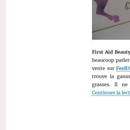
–
First
Aid
Beauty
First Aid Beaut
beaucoup parle
vente sur
FeelU
trouve la gamm
grasses. Il n
Continuer la lec