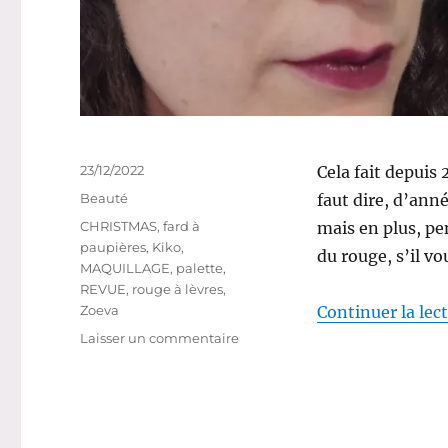
Publié
23/12/2022
Cela fait depuis 
le
Catégories
Beauté
faut dire, d’an
Étiquettes
CHRISTMAS
,
fard à
mais en plus, pe
paupières
,
Kiko
,
du rouge, s’il vou
MAQUILLAGE
,
palette
,
REVUE
,
rouge à lèvres
,
Zoeva
Continuer la lec
sur
Laisser un commentaire
Maquillage
#220
:
Maquillage
festif