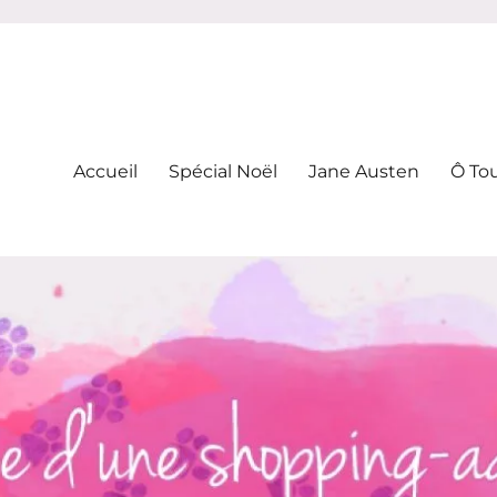
-addicte
Accueil
Spécial Noël
Jane Austen
Ô To