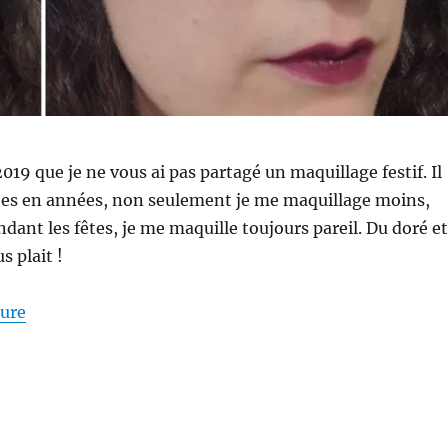
2019 que je ne vous ai pas partagé un maquillage festif. Il
nées en années, non seulement je me maquillage moins,
ndant les fêtes, je me maquille toujours pareil. Du doré et
s plait !
de « Maquillage #220 : Maquillage festif avec Kiko et
ture