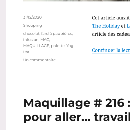
Publié
31/12/2020
Cet article aurai
le
Catégories
Shopping
The Holiday
et
L
Étiquettes
chocolat
,
fard à paupières
,
article des
cadea
infusion
,
MAC
,
MAQUILLAGE
,
palette
,
Yogi
Continuer la lec
tea
sur
Un commentaire
Shopping
#
302
:
Mes
cadeaux
Maquillage # 216 
de
Noël
pour aller… travail
2020