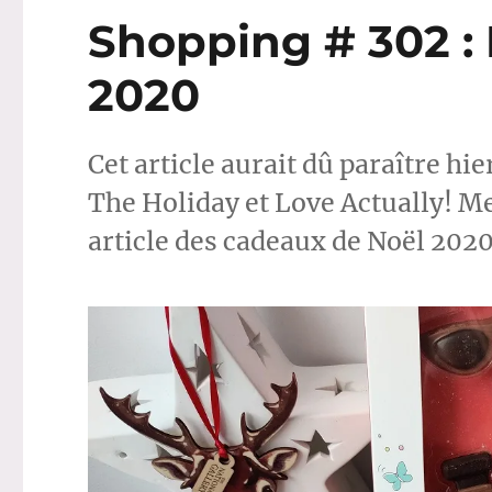
avec
Shopping # 302 :
Kiko
et
2020
Zoeva
Cet article aurait dû paraître hie
The Holiday et Love Actually! Mea 
article des cadeaux de Noël 2020