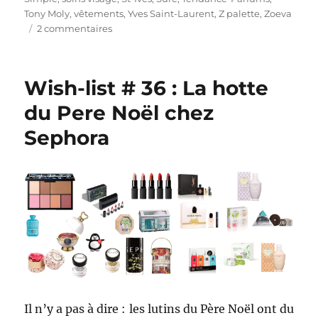
Tony Moly
,
vêtements
,
Yves Saint-Laurent
,
Z palette
,
Zoeva
sur
2 commentaires
Shopping
#
262
Wish-list # 36 : La hotte
:
Ai-
du Pere Noël chez
je
Sephora
été
raisonnable
en
mars
?
(bilan
3
mois
projet
10
pan)
Il n’y a pas à dire : les lutins du Père Noël ont du