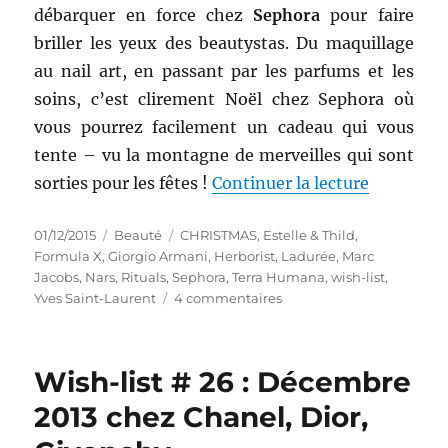
débarquer en force chez
Sephora
pour faire
briller les yeux des beautystas. Du maquillage
au nail art, en passant par les parfums et les
soins, c’est clirement Noël chez Sephora où
vous pourrez facilement un cadeau qui vous
tente – vu la montagne de merveilles qui sont
de « Wish
sorties pour les fêtes !
Continuer la lecture
Publié
Catégories
Étiquettes
01/12/2015
Beauté
CHRISTMAS
,
Estelle & Thild
,
le
Formula X
,
Giorgio Armani
,
Herborist
,
Ladurée
,
Marc
Jacobs
,
Nars
,
Rituals
,
Sephora
,
Terra Humana
,
wish-list
,
sur
Yves Saint-Laurent
4 commentaires
Wish-
list
#
Wish-list # 26 : Décembre
36
:
2013 chez Chanel, Dior,
La
hotte