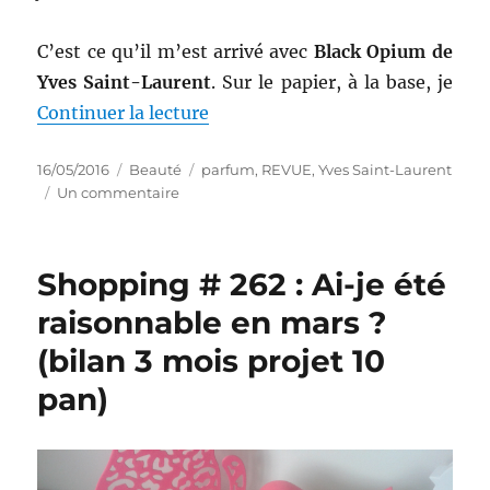
C’est ce qu’il m’est arrivé avec
Black Opium de
Yves Saint-Laurent
. Sur le papier, à la base, je
de « Parfum # 17 : Eau de parfu
Continuer la lecture
Publié
Catégories
Étiquettes
16/05/2016
Beauté
parfum
,
REVUE
,
Yves Saint-Laurent
le
sur
Un commentaire
Parfum
#
17
Shopping # 262 : Ai-je été
:
Eau
raisonnable en mars ?
de
(bilan 3 mois projet 10
parfum
Black
pan)
Opium
–
Yves
Saint-
Laurent