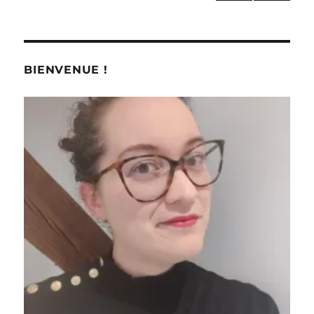
Décembre
PAG
des
2013
E
chez
SUIV
publications
ANT
Chanel,
E
Dior,
BIENVENUE !
Givenchy…