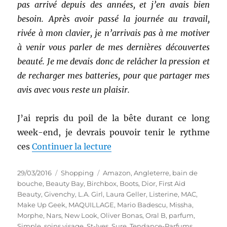
pas arrivé depuis des années, et j’en avais bien
besoin. Après avoir passé la journée au travail,
rivée à mon clavier, je n’arrivais pas à me motiver
à venir vous parler de mes dernières découvertes
beauté. Je me devais donc de relâcher la pression et
de recharger mes batteries, pour que partager mes
avis avec vous reste un plaisir.
J’ai repris du poil de la bête durant ce long
week-end, je devrais pouvoir tenir le rythme
de « Shopping # 262 : Ai-je 
ces
Continuer la lecture
Publié
Catégories
Étiquettes
29/03/2016
Shopping
Amazon
,
Angleterre
,
bain de
le
bouche
,
Beauty Bay
,
Birchbox
,
Boots
,
Dior
,
First Aid
Beauty
,
Givenchy
,
L.A. Girl
,
Laura Geller
,
Listerine
,
MAC
,
Make Up Geek
,
MAQUILLAGE
,
Mario Badescu
,
Missha
,
Morphe
,
Nars
,
New Look
,
Oliver Bonas
,
Oral B
,
parfum
,
Simple
,
soins visage
,
St-Ives
,
Sure
,
Tendance-Parfums
,