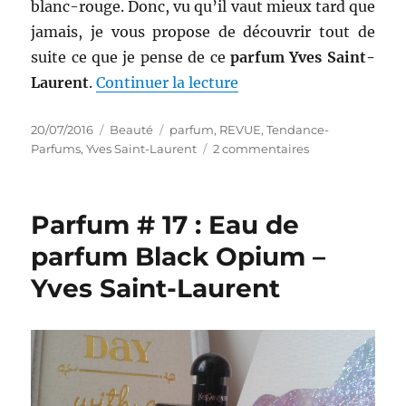
blanc-rouge. Donc, vu qu’il vaut mieux tard que
jamais, je vous propose de découvrir tout de
suite ce que je pense de ce
parfum Yves Saint-
de « Parfum # 18 : Eau
Laurent
.
Continuer la lecture
Publié
Catégories
Étiquettes
20/07/2016
Beauté
parfum
,
REVUE
,
Tendance-
le
sur
Parfums
,
Yves Saint-Laurent
2 commentaires
Parfum
#
18
Parfum # 17 : Eau de
:
Eau
parfum Black Opium –
de
Yves Saint-Laurent
parfum
Manifesto
–
Yves
Saint-
Laurent