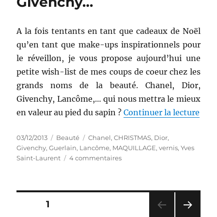
Givenchy…
du
Pere
Noël
A la fois tentants en tant que cadeaux de Noël
chez
qu’en tant que make-ups inspirationnels pour
Sephora
le réveillon, je vous propose aujourd’hui une
petite wish-list de mes coups de coeur chez les
grands noms de la beauté. Chanel, Dior,
Givenchy, Lancôme,… qui nous mettra le mieux
de «
en valeur au pied du sapin ?
Continuer la lecture
Publié
Catégories
Étiquettes
03/12/2013
Beauté
Chanel
,
CHRISTMAS
,
Dior
,
le
Givenchy
,
Guerlain
,
Lancôme
,
MAQUILLAGE
,
vernis
,
Yves
sur
Saint-Laurent
4 commentaires
Wish-
list
#
26
Pagination
PAGE
1
: