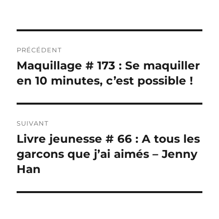
Navigation
PRÉCÉDENT
de
Maquillage # 173 : Se maquiller
Publication
précédente :
en 10 minutes, c’est possible !
l’article
SUIVANT
Livre jeunesse # 66 : A tous les
Publication
suivante :
garcons que j’ai aimés – Jenny
Han