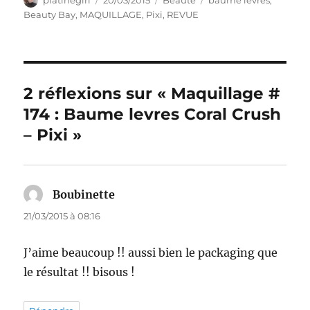
platinegirl
20/03/2015
Beauté
baume lèvres
,
le
Beauty Bay
,
MAQUILLAGE
,
Pixi
,
REVUE
2 réflexions sur « Maquillage #
174 : Baume levres Coral Crush
– Pixi »
Boubinette
dit :
21/03/2015 à 08:16
J’aime beaucoup !! aussi bien le packaging que
le résultat !! bisous !