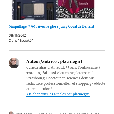
Maquillage # 90 : Avec le gloss Juicy Coral de Benefit
08/11/2012
Dans "Beauté"
Auteur/autrice :
platinegirl
Cyrielle alias platinegirl. 35 ans. Toulousaine à
Toronto, j'ai aussi vécu en Angleterre et à
Strasbourg. Doccteur en sciences devenue
rédactrice professionnelle... et shopping-addicte
en rédemption !
Afficher tous les articles par platinegirl
Auteur
Publié
Catégories
Étiquettes