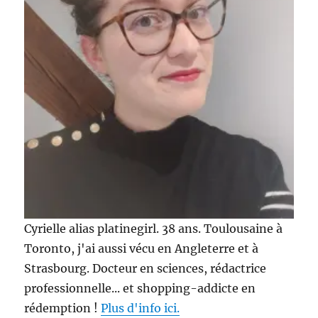
?
(bilan
3
mois
projet
10
pan)
Cyrielle alias platinegirl. 38 ans. Toulousaine à
Toronto, j'ai aussi vécu en Angleterre et à
Strasbourg. Docteur en sciences, rédactrice
professionnelle... et shopping-addicte en
rédemption !
Plus d'info ici.