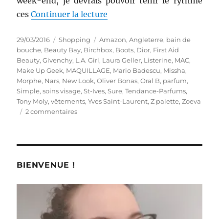
week-end, je devrais pouvoir tenir le rythme
de « Shopping # 262 : Ai-je 
ces
Continuer la lecture
Publié
Catégories
Étiquettes
29/03/2016
Shopping
Amazon
,
Angleterre
,
bain de
le
bouche
,
Beauty Bay
,
Birchbox
,
Boots
,
Dior
,
First Aid
Beauty
,
Givenchy
,
L.A. Girl
,
Laura Geller
,
Listerine
,
MAC
,
Make Up Geek
,
MAQUILLAGE
,
Mario Badescu
,
Missha
,
Morphe
,
Nars
,
New Look
,
Oliver Bonas
,
Oral B
,
parfum
,
Simple
,
soins visage
,
St-Ives
,
Sure
,
Tendance-Parfums
,
Tony Moly
,
vêtements
,
Yves Saint-Laurent
,
Z palette
,
Zoeva
sur
2 commentaires
Shopping
#
262
:
Ai-
BIENVENUE !
je
été
raisonnable
en
mars