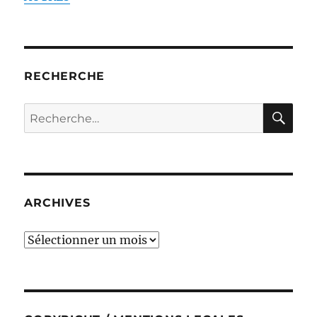
RECHERCHE
RE
Recherche
pour :
ARCHIVES
ARCHIVES