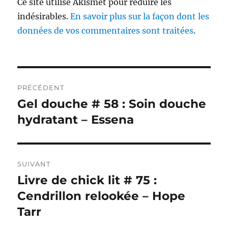
Ce site utilise Akismet pour réduire les
indésirables.
En savoir plus sur la façon dont les
données de vos commentaires sont traitées
.
Navigation
PRÉCÉDENT
de
Gel douche # 58 : Soin douche
Publication
précédente :
hydratant – Essena
l’article
SUIVANT
Livre de chick lit # 75 :
Publication
suivante :
Cendrillon relookée – Hope
Tarr