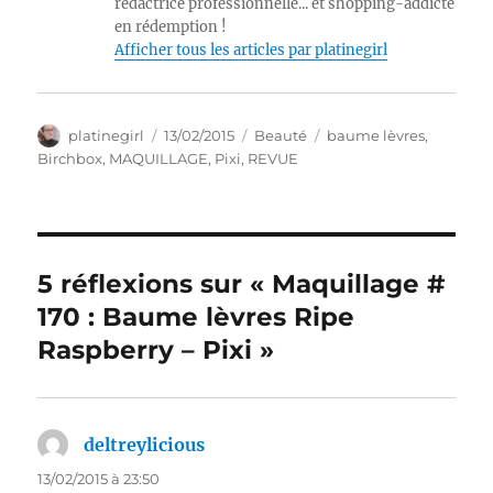
rédactrice professionnelle... et shopping-addicte
en rédemption !
Afficher tous les articles par platinegirl
Auteur
Publié
Catégories
Étiquettes
platinegirl
13/02/2015
Beauté
baume lèvres
,
le
Birchbox
,
MAQUILLAGE
,
Pixi
,
REVUE
5 réflexions sur « Maquillage #
170 : Baume lèvres Ripe
Raspberry – Pixi »
deltreylicious
dit :
13/02/2015 à 23:50