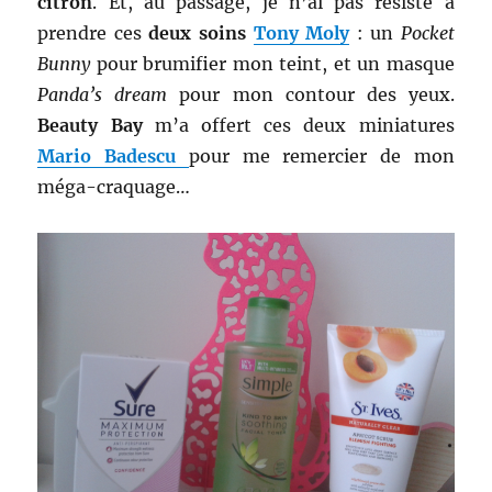
citron
. Et, au passage, je n’ai pas résisté à
prendre ces
deux soins
Tony Moly
: un
Pocket
Bunny
pour brumifier mon teint, et un masque
Panda’s dream
pour mon contour des yeux.
Beauty Bay
m’a offert ces deux miniatures
Mario Badescu
pour me remercier de mon
méga-craquage…