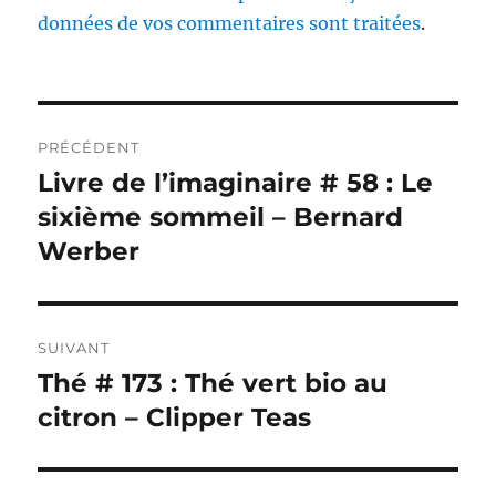
données de vos commentaires sont traitées
.
Navigation
PRÉCÉDENT
de
Livre de l’imaginaire # 58 : Le
Publication
précédente :
sixième sommeil – Bernard
l’article
Werber
SUIVANT
Thé # 173 : Thé vert bio au
Publication
suivante :
citron – Clipper Teas