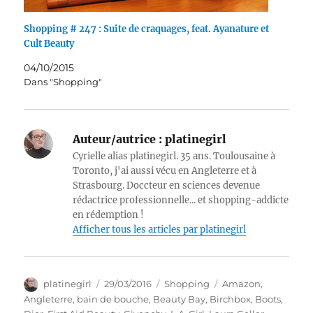
Shopping # 247 : Suite de craquages, feat. Ayanature et
Cult Beauty
04/10/2015
Dans "Shopping"
Auteur/autrice :
platinegirl
Cyrielle alias platinegirl. 35 ans. Toulousaine à
Toronto, j'ai aussi vécu en Angleterre et à
Strasbourg. Doccteur en sciences devenue
rédactrice professionnelle... et shopping-addicte
en rédemption !
Afficher tous les articles par platinegirl
Auteur
Publié
Catégories
Étiquettes
platinegirl
29/03/2016
Shopping
Amazon
,
le
Angleterre
,
bain de bouche
,
Beauty Bay
,
Birchbox
,
Boots
,