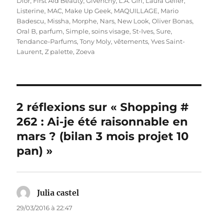
Dior
,
First Aid Beauty
,
Givenchy
,
L.A. Girl
,
Laura Geller
,
Listerine
,
MAC
,
Make Up Geek
,
MAQUILLAGE
,
Mario
Badescu
,
Missha
,
Morphe
,
Nars
,
New Look
,
Oliver Bonas
,
Oral B
,
parfum
,
Simple
,
soins visage
,
St-Ives
,
Sure
,
Tendance-Parfums
,
Tony Moly
,
vêtements
,
Yves Saint-
Laurent
,
Z palette
,
Zoeva
2 réflexions sur « Shopping #
262 : Ai-je été raisonnable en
mars ? (bilan 3 mois projet 10
pan) »
Julia castel
dit :
29/03/2016 à 22:47