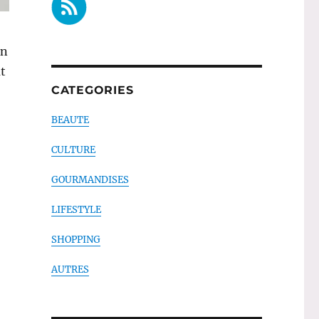
un
t
CATEGORIES
BEAUTE
CULTURE
GOURMANDISES
LIFESTYLE
SHOPPING
Essentiel Bio – Diadermine »
AUTRES