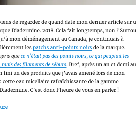
e viens de regarder de quand date mon dernier article sur 
rque Diadermine. 2018. Cela fait longtemps, non ? Surtou
qu’à mon déménagement au Canada, je continuais à
ulièrement les
patchs anti-points noirs
de la marque.
ppris que
ce n’était pas des points noirs, ce qui peuplait les
, mais des filaments de sébum
.
Bref, après un an et demi au
in fini un des produits que j’avais amené lors de mon
cette eau micellaire rafraîchissante de la gamme
 Diadermine. C’est donc l’heure de vous en parler !
de « Nettoyant #90 : Eau micellaire rafraîchissante 
ture