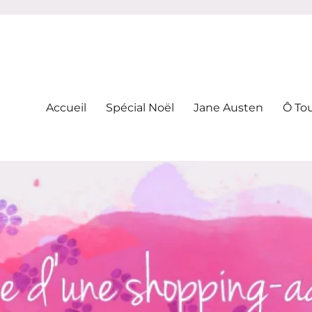
-addicte
Accueil
Spécial Noël
Jane Austen
Ô To