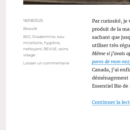
Publié
18/08/2025
Par curiosité, j
le
Catégories
Beauté
produit de la ma
Étiquettes
BIO
,
Diadermine
,
eau
sachant que jus
micellaire
,
hygiène
,
utiliser très rég
nettoyant
,
REVUE
,
soins
Même si j’avais a
visage
pores de mon nez
sur
Laisser un commentaire
Nettoyant
Canada, j’ai enf
#90
déménagement : 
:
Essentiel Bio de
Eau
micellaire
rafraîchissante
Continuer la lec
Essentiel
Bio
–
Diadermine