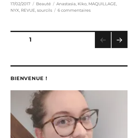
Publié
Catégories
Étiquettes
17/02/2017
Beauté
Anastasia
,
Kiko
,
MAQUILLAGE
,
le
sur
NYX
,
REVUE
,
sourcils
6 commentaires
Maquillage
#
200
:
Pagination
PAGE
1
Crayon
pour
PAG
des
les
E
sourcils
SUIV
publications
ANT
Micro
E
Brow
BIENVENUE !
Pencil
–
NYX