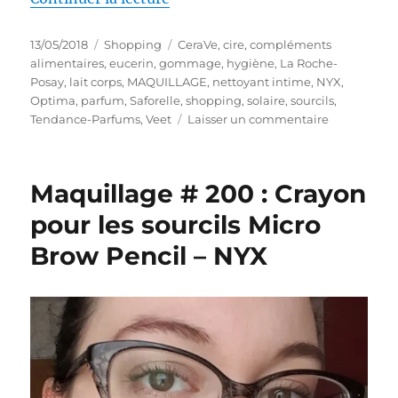
Publié
Catégories
Étiquettes
13/05/2018
Shopping
CeraVe
,
cire
,
compléments
le
alimentaires
,
eucerin
,
gommage
,
hygiène
,
La Roche-
Posay
,
lait corps
,
MAQUILLAGE
,
nettoyant intime
,
NYX
,
Optima
,
parfum
,
Saforelle
,
shopping
,
solaire
,
sourcils
,
sur
Tendance-Parfums
,
Veet
Laisser un commentaire
Shopping
#
294
Maquillage # 200 : Crayon
:
Avant
pour les sourcils Micro
mon
Brow Pencil – NYX
anniversair
!