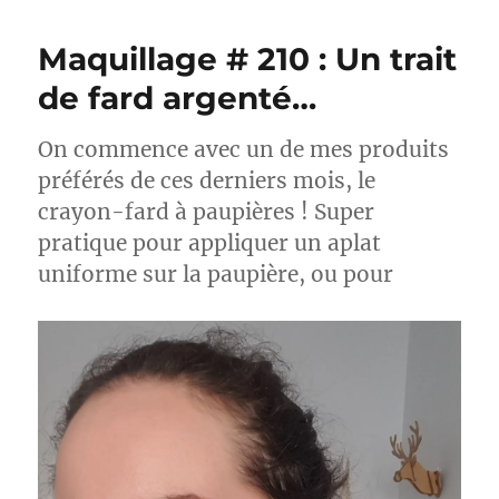
#
74-
Maquillage # 210 : Un trait
75
:
de fard argenté…
Battle
de
On commence avec un de mes produits
Papier
Matifiant
préférés de ces derniers mois, le
–
crayon-fard à paupières ! Super
NYX
pratique pour appliquer un aplat
uniforme sur la paupière, ou pour