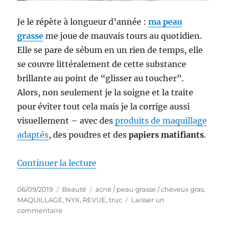
Je le répète à longueur d’année :
ma peau
grasse
me joue de mauvais tours au quotidien.
Elle se pare de sébum en un rien de temps, elle
se couvre littéralement de cette substance
brillante au point de “glisser au toucher”.
Alors, non seulement je la soigne et la traite
pour éviter tout cela mais je la corrige aussi
visuellement – avec des
produits de maquillage
adaptés
, des poudres et des
papiers matifiants
.
de « Trucs # 74-75 : Battle de P
Continuer la lecture
Publié
Catégories
Étiquettes
06/09/2019
Beauté
acné / peau grasse / cheveux gras
,
le
MAQUILLAGE
,
NYX
,
REVUE
,
truc
Laisser un
sur
commentaire
Trucs