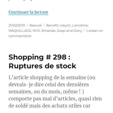
de « Maquillage # 210 : Un trait
Continuer la lecture
Publié
Catégories
Étiquettes
21/02/2019
Beauté
Benefit
,
crayon
,
Lancôme
,
le
MAQUILLAGE
,
NYX
,
Shiseido
,
Soap and Glory
Laisser un
sur
commentaire
Maquillage
#
210
Shopping # 298 :
:
Un
Ruptures de stock
trait
de
L’article shopping de la semaine (ou
fard
argenté…
devrais-je dire celui des dernières
semaines, ou du mois, même ! )
comporte pas mal d’articles, quasi rien
de soldé mais des achats utiles car