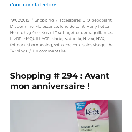
de « Shopping # 298 : Ruptures 
Continuer la lecture
Publié
Catégories
Étiquettes
19/02/2019
Shopping
accessoires
,
BIO
,
déodorant
,
le
Diadermine
,
Floressance
,
fond de teint
,
Harry Potter
,
Hema
,
hygiène
,
Kusmi Tea
,
lingettes démaquillantes
,
LIVRE
,
MAQUILLAGE
,
Narta
,
Naturela
,
Nivea
,
NYX
,
Primark
,
shampooing
,
soins cheveux
,
soins visage
,
thé
,
sur
Twinings
Un commentaire
Shopping
#
298
Shopping # 294 : Avant
:
Ruptures
mon anniversaire !
de
stock