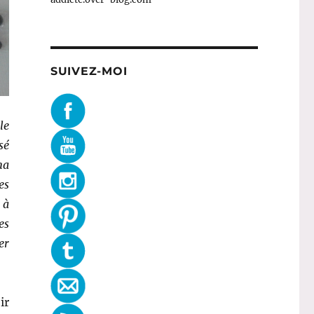
SUIVEZ-MOI
le
sé
ma
es
 à
es
er
ir