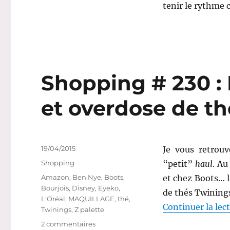
tenir le rythme 
Shopping # 230 :
et overdose de th
Publié
19/04/2015
Je vous retrou
le
Catégories
Shopping
“petit”
haul
. A
Étiquettes
Amazon
,
Ben Nye
,
Boots
,
et chez Boots… l
Bourjois
,
Disney
,
Eyeko
,
de thés Twinings
L'Oréal
,
MAQUILLAGE
,
thé
,
Continuer la lec
Twinings
,
Z palette
sur
2 commentaires