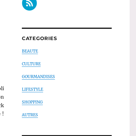
isonnable en mars ? (bilan 3 mois projet 10 pan) »
CATEGORIES
BEAUTE
CULTURE
GOURMANDISES
li
LIFESTYLE
on
SHOPPING
ck
 !
AUTRES
se de thé »