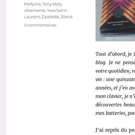
Parfums
,
Tony Moly
,
vêtements
,
Yves Saint-
Laurent
,
Z palette
,
Zoeva
sur
2 commentaires
Shopping
#
262
:
Tout d’abord, je 
Ai-
blog. Je ne pens
je
été
votre quotidien, 
raisonnable
vie : une quinzai
en
années, et j’en av
mars
?
mon clavier, je n
(bilan
découvertes beaut
3
mes batteries, pou
mois
projet
10
J’ai repris du p
pan)