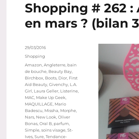
Shopping # 262 : 
en mars ? (bilan 
Publié
29/03/2016
le
Catégories
Shopping
Étiquettes
Amazon
,
Angleterre
,
bain
de bouche
,
Beauty Bay
,
Birchbox
,
Boots
,
Dior
,
First
Aid Beauty
,
Givenchy
,
L.A.
Girl
,
Laura Geller
,
Listerine
,
MAC
,
Make Up Geek
,
MAQUILLAGE
,
Mario
Badescu
,
Missha
,
Morphe
,
Nars
,
New Look
,
Oliver
Bonas
,
Oral B
,
parfum
,
Simple
,
soins visage
,
St-
Ives
,
Sure
,
Tendance-