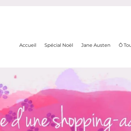
-addicte
Accueil
Spécial Noël
Jane Austen
Ô To