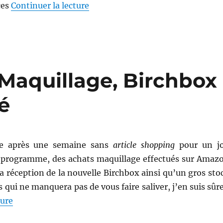
de « Shopping # 262 : Ai-je été ra
ces
Continuer la lecture
 Maquillage, Birchbox
é
ve après une semaine sans
article shopping
pour un jo
u programme, des achats maquillage effectués sur Amaz
a réception de la nouvelle Birchbox ainsi qu’un gros sto
 qui ne manquera pas de vous faire saliver, j’en suis sûre
de « Shopping # 230 : Maquillage, Birchbox et overdo
ture