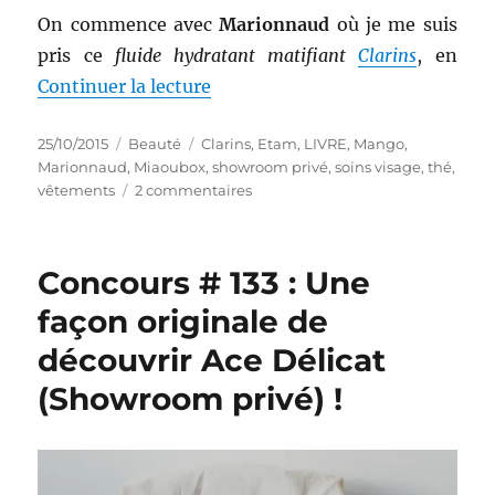
On commence avec
Marionnaud
où je me suis
pris ce
fluide hydratant matifiant
Clarins
, en
de « Shopping # 249 : Un peu d
Continuer la lecture
Publié
Catégories
Étiquettes
25/10/2015
Beauté
Clarins
,
Etam
,
LIVRE
,
Mango
,
le
Marionnaud
,
Miaoubox
,
showroom privé
,
soins visage
,
thé
,
sur
vêtements
2 commentaires
Shopping
#
249
Concours # 133 : Une
:
Un
façon originale de
peu
découvrir Ace Délicat
de
tout
(Showroom privé) !
(Marionnaud,
Etam,
Mango,
…)