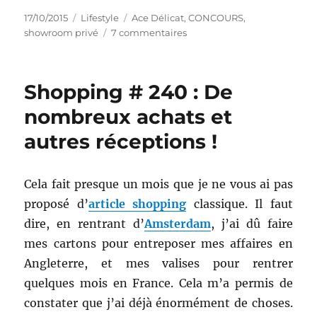
Publié
Catégories
Étiquettes
17/10/2015
Lifestyle
Ace Délicat
,
CONCOURS
,
le
sur
showroom privé
7 commentaires
Concours
#
133
Shopping # 240 : De
:
Une
nombreux achats et
façon
autres réceptions !
originale
de
découvrir
Ace
Cela fait presque un mois que je ne vous ai pas
Délicat
proposé d’
article shopping
classique. Il faut
(Showroom
dire, en rentrant d’
Amsterdam
, j’ai dû faire
privé)
!
mes cartons pour entreposer mes affaires en
Angleterre, et mes valises pour rentrer
quelques mois en France. Cela m’a permis de
constater que j’ai déjà énormément de choses.