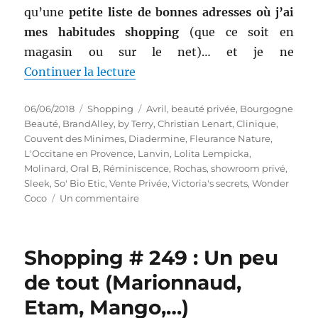
qu’une
petite liste de bonnes adresses où j’ai
mes habitudes shopping
(que ce soit en
magasin ou sur le net)… et je ne
de « Qu’acheter sur les sites de 
Continuer la lecture
Publié
Catégories
Étiquettes
06/06/2018
Shopping
Avril
,
beauté privée
,
Bourgogne
le
Beauté
,
BrandAlley
,
by Terry
,
Christian Lenart
,
Clinique
,
Couvent des Minimes
,
Diadermine
,
Fleurance Nature
,
L'Occitane en Provence
,
Lanvin
,
Lolita Lempicka
,
Molinard
,
Oral B
,
Réminiscence
,
Rochas
,
showroom privé
,
Sleek
,
So' Bio Etic
,
Vente Privée
,
Victoria's secrets
,
Wonder
sur
Coco
Un commentaire
Qu’acheter
sur
les
Shopping # 249 : Un peu
sites
de
de tout (Marionnaud,
ventes
Etam, Mango,…)
privées
beauté