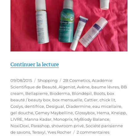
de « Shopping # 240 : De nombre
Continuer la lecture
Publié
Catégories
Étiquettes
09/08/2015
Shopping
2B Cosmetics
,
Académie
le
Scientifique de Beauté
,
Algenist
,
Avène
,
baume lèvres
,
BB
cream
,
Bellapierre
,
Bioderma
,
Blondépil
,
Boots
,
box
beauté / beauty box
,
box mensuelle
,
Cattier
,
chick lit
,
Coslys
,
dentifrice
,
Desigual
,
Diadermine
,
eau micellaire
,
gel douche
,
Gemey Maybelline
,
Glossybox
,
Hema
,
Kneipp
,
LIVRE
,
Manna Kadar
,
Monoprix
,
MyBiody Balance
,
NoxiDoxi
,
Parashop
,
showroom privé
,
Société parisienne
sur
de savons
,
Teraxyl
,
Yves Rocher
2 commentaires