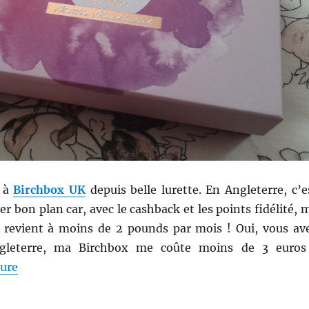
e à
Birchbox UK
depuis belle lurette. En Angleterre, c’e
r bon plan car, avec le cashback et les points fidélité, 
 revient à moins de 2 pounds par mois ! Oui, vous av
ngleterre, ma Birchbox me coûte moins de 3 euros
de « Shopping # 271 : Résumé de cinq mois de Birch
ture