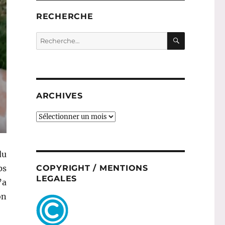
RECHERCHE
RECHERC
Recherche
pour :
ARCHIVES
ARCHIVES
du
COPYRIGHT / MENTIONS
ps
LEGALES
’a
on
y a reçu sa box pour chat, la Miaoubox ! »