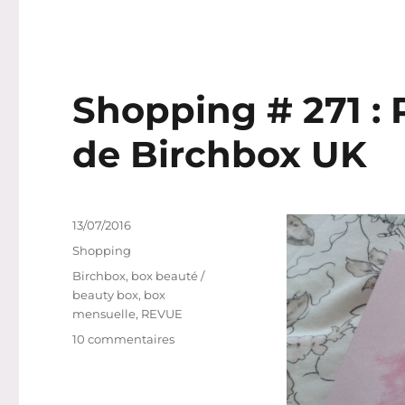
Shopping # 271 :
de Birchbox UK
Publié
13/07/2016
le
Catégories
Shopping
Étiquettes
Birchbox
,
box beauté /
beauty box
,
box
mensuelle
,
REVUE
sur
10 commentaires
Shopping
#
271