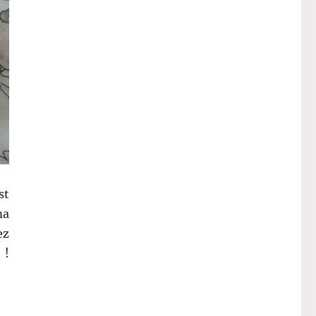
st
ma
ez
 !
box UK »