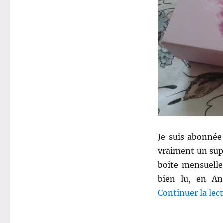
:
Résumé
de
cinq
mois
de
Birchbox
UK
Je suis abonné
vraiment un supe
boite mensuelle
bien lu, en A
Continuer la lec