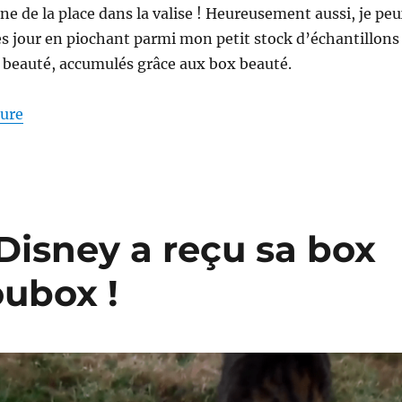
gne de la place dans la valise ! Heureusement aussi, je pe
rès jour en piochant parmi mon petit stock d’échantillons
 beauté, accumulés grâce aux box beauté.
de « A la découverte de la box beauté bio »
ture
Disney a reçu sa box
oubox !