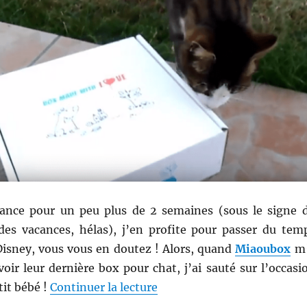
ance pour un peu plus de 2 semaines (sous le signe 
s des vacances, hélas), j’en profite pour passer du tem
isney, vous vous en doutez ! Alors, quand
Miaoubox
m
oir leur dernière box pour chat, j’ai sauté sur l’occasi
de « Shopping # 275 : Disne
it bébé !
Continuer la lecture