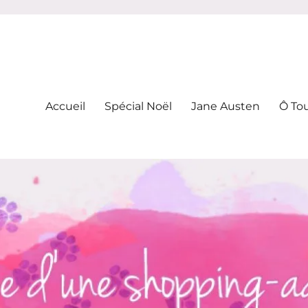
-addicte
Accueil
Spécial Noël
Jane Austen
Ô To