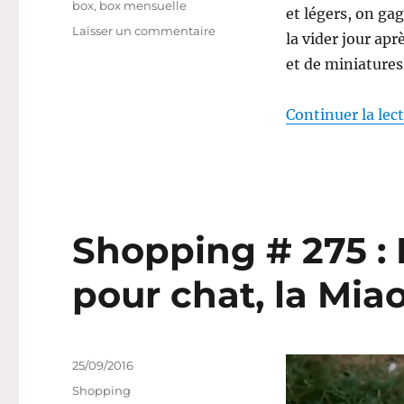
box
,
box mensuelle
et légers, on ga
sur
Laisser un commentaire
la vider jour ap
A
et de miniatures
la
découverte
de
Continuer la lec
la
box
beauté
bio
Shopping # 275 : 
pour chat, la Mia
Publié
25/09/2016
le
Catégories
Shopping