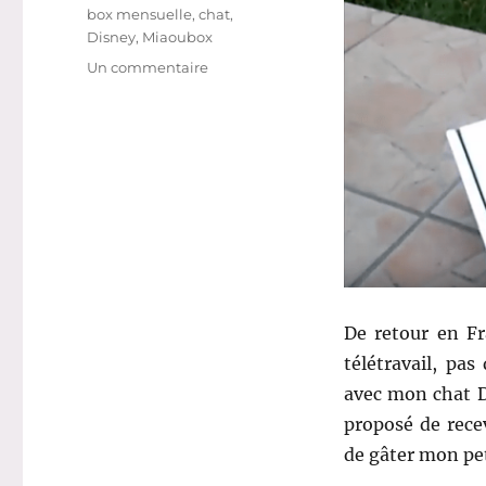
Étiquettes
box mensuelle
,
chat
,
Disney
,
Miaoubox
sur
Un commentaire
Shopping
#
275
:
Disney
a
reçu
sa
box
pour
chat,
De retour en Fr
la
télétravail, pa
Miaoubox
!
avec mon chat D
proposé de recev
de gâter mon pet