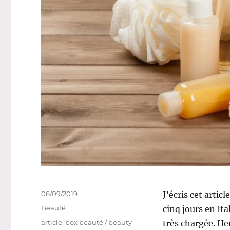
Publié
06/09/2019
J’écris cet artic
le
Catégories
Beauté
cinq jours en Ita
Étiquettes
article
,
box beauté / beauty
très chargée. He