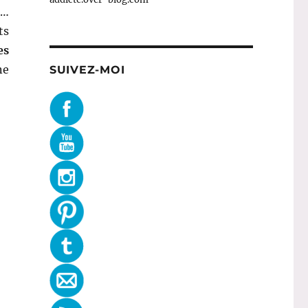
t…
ts
es
ne
SUIVEZ-MOI
 ? »