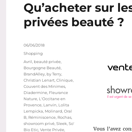
Qu’acheter sur le
privées beauté ?
Publié
06/06/2018
le
Catégories
Shopping
Étiquettes
Avril
,
beauté privée
,
Bourgogne Beauté
,
BrandAlley
,
by Terry
,
Christian Lenart
,
Clinique
,
Couvent des Minimes
,
Diadermine
,
Fleurance
Nature
,
L'Occitane en
Provence
,
Lanvin
,
Lolita
Lempicka
,
Molinard
,
Oral
B
,
Réminiscence
,
Rochas
,
showroom privé
,
Sleek
,
So'
Vous l’avez con
Bio Etic
,
Vente Privée
,