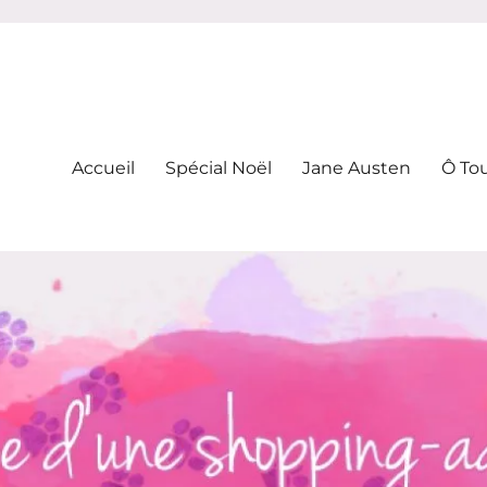
-addicte
Accueil
Spécial Noël
Jane Austen
Ô To