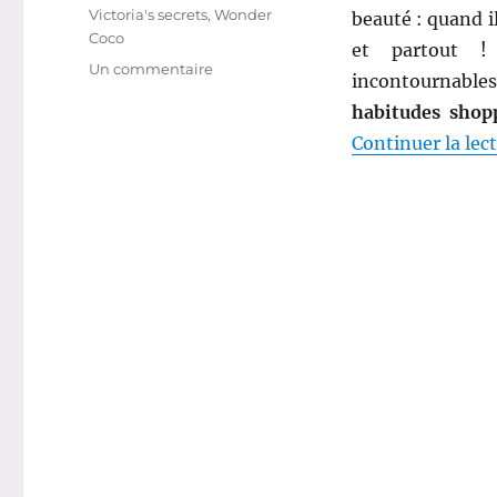
Victoria's secrets
,
Wonder
beauté : quand i
Coco
et partout ! 
sur
Un commentaire
incontournables
Qu’acheter
habitudes shop
sur
les
Continuer la lec
sites
de
ventes
privées
beauté
?