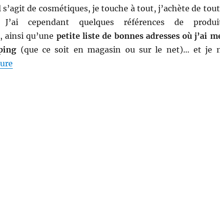
l s’agit de cosmétiques, je touche à tout, j’achète de tou
J’ai cependant quelques références de produi
, ainsi qu’une
petite liste de bonnes adresses où j’ai m
ping
(que ce soit en magasin ou sur le net)… et je 
de « Qu’acheter sur les sites de ventes privées beauté
ture