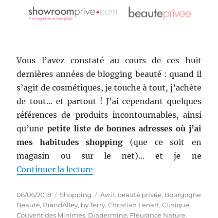
Vous l’avez constaté au cours de ces huit
dernières années de blogging beauté : quand il
s’agit de cosmétiques, je touche à tout, j’achète
de tout… et partout ! J’ai cependant quelques
références de produits incontournables, ainsi
qu’une
petite liste de bonnes adresses où j’ai
mes habitudes shopping
(que ce soit en
magasin ou sur le net)… et je ne
de « Qu’acheter sur les sites de 
Continuer la lecture
Publié
Catégories
Étiquettes
06/06/2018
Shopping
Avril
,
beauté privée
,
Bourgogne
le
Beauté
,
BrandAlley
,
by Terry
,
Christian Lenart
,
Clinique
,
Couvent des Minimes
,
Diadermine
,
Fleurance Nature
,