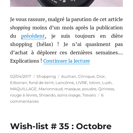
Je vous rassure, malgré la parution de cet article
shopping
moins d’un mois après la publication
du
précédent
, je suis toujours en diète
shopping (hélas) ! Je n’ai quasiment pas
d’achat à déplorer ces dernières semaines….
de « Shopping # 2
Explications !
Continuer la lecture
Publié
Catégories
Étiquettes
02/04/2017
Shopping
Auchan
,
Clinique
,
Dior
,
le
Erborian
,
fond de teint
,
Lancôme
,
LIVRE
,
lotion
,
Lush
,
MAQUILLAGE
,
Marionnaud
,
masque
,
poudre
,
Qiriness
,
rouge à lèvres
,
Shiseido
,
soins visage
,
Travalo
6
sur
commentaires
Shopping
#
281
Wish-list # 35 : Octobre
:
Lush