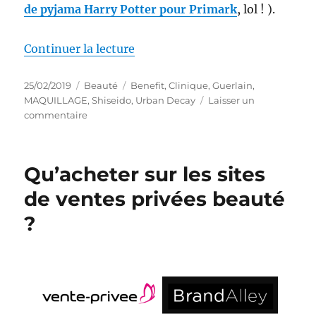
de pyjama Harry Potter pour Primark
, lol ! ).
de « Maquillage # 211 : Ce rouge
Continuer la lecture
Publié
Catégories
Étiquettes
25/02/2019
Beauté
Benefit
,
Clinique
,
Guerlain
,
le
MAQUILLAGE
,
Shiseido
,
Urban Decay
Laisser un
sur
commentaire
Maquillage
#
211
Qu’acheter sur les sites
:
Ce
de ventes privées beauté
rouge
?
de
Guerlain…