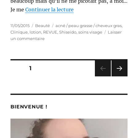
beaucoup mais qu’il ne me picotait pas, à moi…
de « Lotions # 15 et 16 : B
Je me
Continuer la lecture
Publié
Catégories
Étiquettes
11/05/2015
Beauté
acné / peau grasse / cheveux gras
,
le
Clinique
,
lotion
,
REVUE
,
Shiseido
,
soins visage
Laisser
sur
un commentaire
Lotions
#
15
et
Pagination
PAGE
1
16
:
PAG
des
Battle
E
entre
SUIV
publications
ANT
Shiseido
E
et
BIENVENUE !
Clinique
!