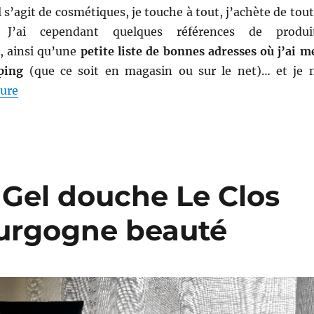
l s’agit de cosmétiques, je touche à tout, j’achète de tou
J’ai cependant quelques références de produi
, ainsi qu’une
petite liste de bonnes adresses où j’ai m
ping
(que ce soit en magasin ou sur le net)… et je 
de « Qu’acheter sur les sites de ventes privées beauté
ture
 Gel douche Le Clos
urgogne beauté