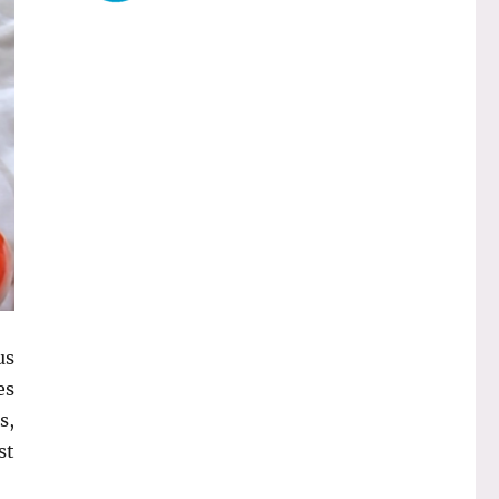
us
es
s,
st
outique Top Santé »