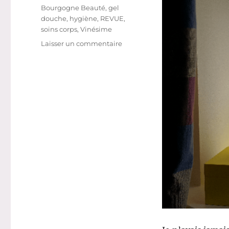
Étiquettes
Bourgogne Beauté
,
gel
douche
,
hygiène
,
REVUE
,
soins corps
,
Vinésime
sur
Laisser un commentaire
Gel
douche
#
89
:
Gel
douche
Le
Clos
Chardonnay
–
Bourgogne
beauté