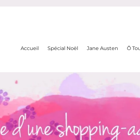
-addicte
Accueil
Spécial Noël
Jane Austen
Ô To