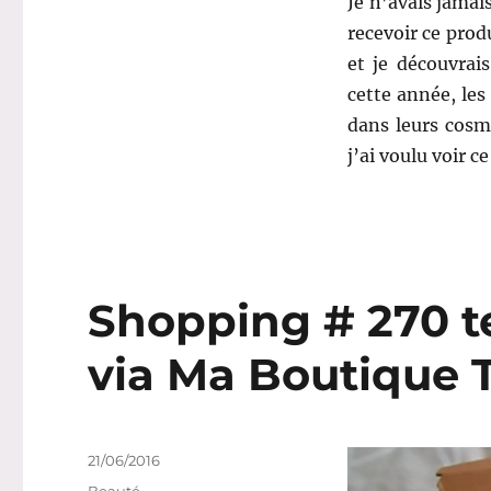
Je n’avais jama
recevoir ce prod
et je découvra
cette année, les
dans leurs cosm
j’ai voulu voir 
Shopping # 270 te
via Ma Boutique 
Publié
21/06/2016
le
Catégories
Beauté