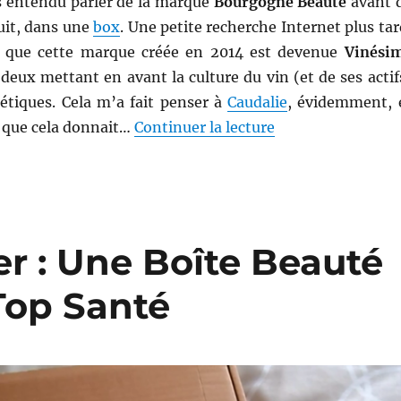
is entendu parler de la marque
Bourgogne Beauté
avant 
uit, dans une
box
. Une petite recherche Internet plus tar
is que cette marque créée en 2014 est devenue
Vinési
 deux mettant en avant la culture du vin (et de ses actif
étiques. Cela m’a fait penser à
Caudalie
, évidemment, 
de « Gel douche 
ce que cela donnait…
Continuer la lecture
r : Une Boîte Beauté
Top Santé