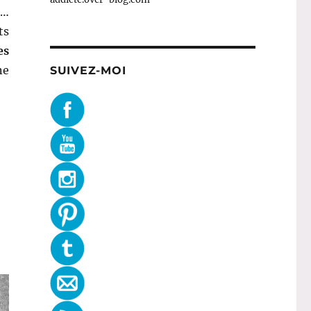
t…
ts
es
ne
SUIVEZ-MOI
 ? »