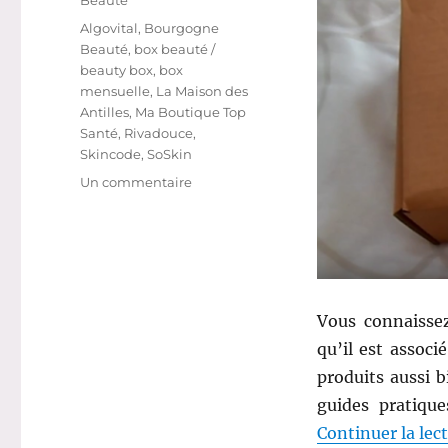
Étiquettes
Algovital
,
Bourgogne
Beauté
,
box beauté /
beauty box
,
box
mensuelle
,
La Maison des
Antilles
,
Ma Boutique Top
Santé
,
Rivadouce
,
Skincode
,
SoSkin
sur
Un commentaire
Shopping
#
270
ter
:
Une
Vous connaisse
Boîte
qu’il est assoc
Beauté
via
produits aussi 
Ma
guides pratiqu
Boutique
Continuer la lec
Top