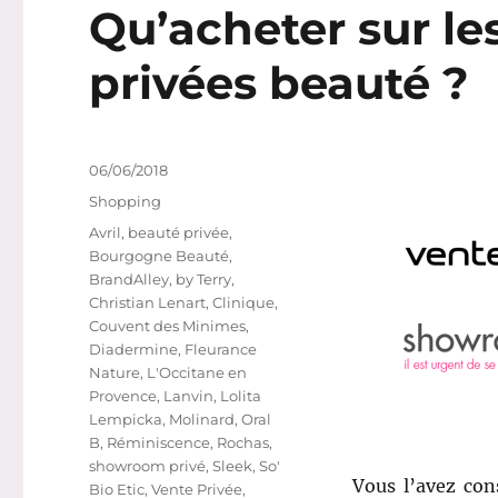
Qu’acheter sur le
privées beauté ?
Publié
06/06/2018
le
Catégories
Shopping
Étiquettes
Avril
,
beauté privée
,
Bourgogne Beauté
,
BrandAlley
,
by Terry
,
Christian Lenart
,
Clinique
,
Couvent des Minimes
,
Diadermine
,
Fleurance
Nature
,
L'Occitane en
Provence
,
Lanvin
,
Lolita
Lempicka
,
Molinard
,
Oral
B
,
Réminiscence
,
Rochas
,
showroom privé
,
Sleek
,
So'
Vous l’avez con
Bio Etic
,
Vente Privée
,