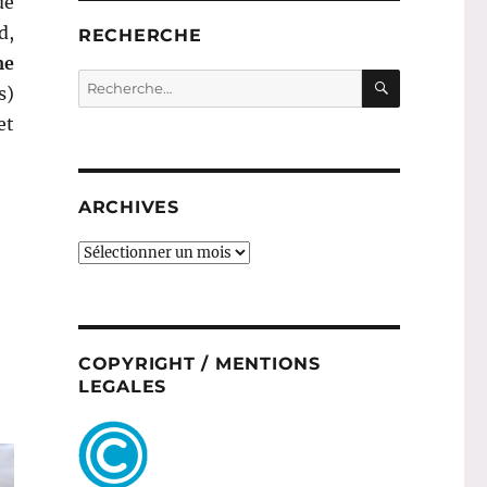
de
d,
RECHERCHE
me
RECHERC
Recherche
s)
pour :
et
# 89 : Gel douche Le Clos Chardonnay – Bourgogne beaut
ARCHIVES
ARCHIVES
COPYRIGHT / MENTIONS
LEGALES