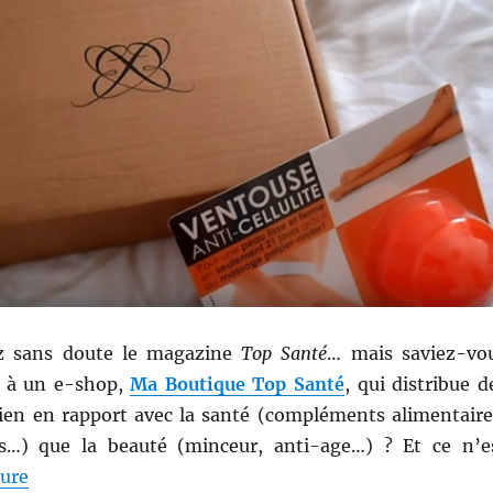
z sans doute le magazine
Top Santé
… mais saviez-vo
ié à un e-shop,
Ma Boutique Top Santé
, qui distribue d
bien en rapport avec la santé (compléments alimentaire
es…) que la beauté (minceur, anti-age…) ? Et ce n’e
de « Shopping # 270 ter : Une Boîte Beauté via Ma B
ture