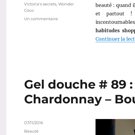
Victoria's secrets
,
Wonder
beauté : quand i
Coco
et partout ! 
sur
Un commentaire
incontournables
Qu’acheter
habitudes shop
sur
les
Continuer la lec
sites
de
ventes
privées
beauté
?
Gel douche # 89 :
Chardonnay – Bo
Publié
07/11/2016
le
Catégories
Beauté