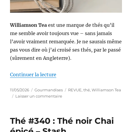
Williamson Tea
est une marque de thés qu’il
me semble avoir toujours vue – sans jamais
l’avoir vraiment remarquée. Je ne saurais même
pas vous dire où j’ai croisé ses thés, par le passé
(sûrement en Angleterre).
de « Thé #341 : Thé noir Earl G
Continuer la lecture
Publié
Catégories
Étiquettes
11/05/2026
Gourmandises
REVUE
,
thé
,
Williamson Tea
le
sur
Laisser un commentaire
Thé
#341
:
Thé #340 : Thé noir Chai
Thé
noir
épicé – Stash