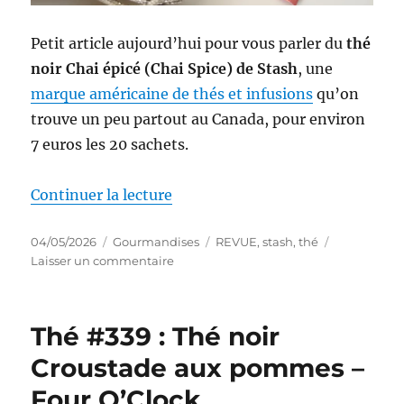
Petit article aujourd’hui pour vous parler du
thé
noir Chai épicé (Chai Spice) de Stash
, une
marque américaine de thés et infusions
qu’on
trouve un peu partout au Canada, pour environ
7 euros les 20 sachets.
de « Thé #340 : Thé noir Chai ép
Continuer la lecture
Publié
Catégories
Étiquettes
04/05/2026
Gourmandises
REVUE
,
stash
,
thé
le
sur
Laisser un commentaire
Thé
#340
:
Thé #339 : Thé noir
Thé
noir
Croustade aux pommes –
Chai
Four O’Clock
épicé