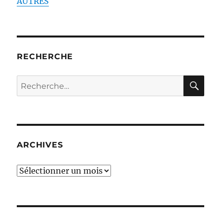
AUTRES
RECHERCHE
RE
Recherche
pour :
ARCHIVES
ARCHIVES