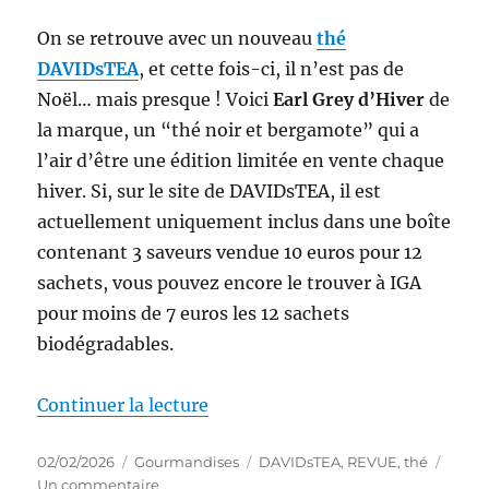
On se retrouve avec un nouveau
thé
DAVIDsTEA
, et cette fois-ci, il n’est pas de
Noël… mais presque ! Voici
Earl Grey d’Hiver
de
la marque, un “thé noir et bergamote” qui a
l’air d’être une édition limitée en vente chaque
hiver. Si, sur le site de DAVIDsTEA, il est
actuellement uniquement inclus dans une boîte
contenant 3 saveurs vendue 10 euros pour 12
sachets, vous pouvez encore le trouver à IGA
pour moins de 7 euros les 12 sachets
biodégradables.
de « Thé #338 : Thé noir Earl G
Continuer la lecture
Publié
Catégories
Étiquettes
02/02/2026
Gourmandises
DAVIDsTEA
,
REVUE
,
thé
le
sur
Un commentaire