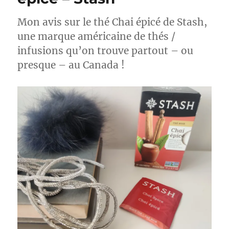
Earl
Grey
Mon avis sur le thé Chai épicé de Stash,
–
Williamson
une marque américaine de thés /
Tea
infusions qu’on trouve partout – ou
presque – au Canada !