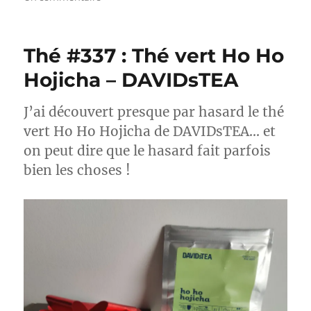
Thé
#338
:
Thé #337 : Thé vert Ho Ho
Thé
noir
Hojicha – DAVIDsTEA
Earl
Grey
J’ai découvert presque par hasard le thé
d’Hiver
–
vert Ho Ho Hojicha de DAVIDsTEA… et
DAVIDsTEA
on peut dire que le hasard fait parfois
bien les choses !