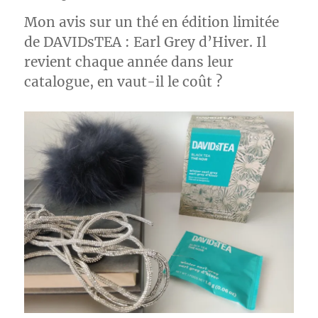
aux
Mon avis sur un thé en édition limitée
pommes
–
de DAVIDsTEA : Earl Grey d’Hiver. Il
Four
revient chaque année dans leur
O’Clock
catalogue, en vaut-il le coût ?