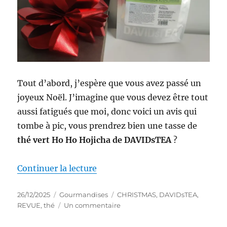
Tout d’abord, j’espère que vous avez passé un
joyeux Noël. J’imagine que vous devez être tout
aussi fatigués que moi, donc voici un avis qui
tombe à pic, vous prendrez bien une tasse de
thé vert Ho Ho Hojicha de DAVIDsTEA
?
de « Thé #337 : Thé vert Ho Ho
Continuer la lecture
Publié
Catégories
Étiquettes
26/12/2025
Gourmandises
CHRISTMAS
,
DAVIDsTEA
,
le
sur
REVUE
,
thé
Un commentaire
Thé
#337