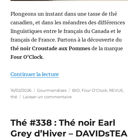
Plongeons un instant dans une tasse de thé
canadien, et dans les méandres des différences
linguistiques entre le français du Canada et le
français de France. Partons à la découverte du
thé noir Croustade aux Pommes
de la marque
Four O’Clock
.
de « Thé #339 : Thé noir Crous
Continuer la lecture
Publié
Catégories
Étiquettes
16/02/2026
Gourmandises
BIO
,
Four O'Clock
,
REVUE
,
le
sur
thé
Laisser un commentaire
Thé
#339
:
Thé #338 : Thé noir Earl
Thé
noir
Grey d’Hiver – DAVIDsTEA
Croustade