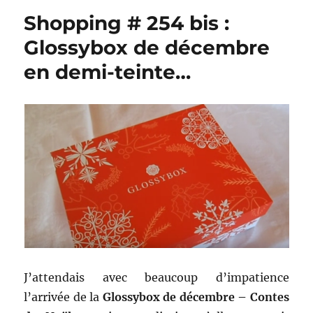
257
Shopping # 254 bis :
bis
:
Glossybox de décembre
Comparati
en demi-teinte…
Glossybox
vs
Biotyfull
Box
de
janvier
!
J’attendais avec beaucoup d’impatience
l’arrivée de la
Glossybox de décembre – Contes