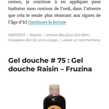
cernes, je continue à en appliquer pour
hydrater mon contour de l’oeil, dans l’attente
que cela le rende plus résistant aux signes de
de « Soin contour des 
l’âge d’ici
Continuer la lecture
Publié
Catégories
Étiquettes
06/07/2017
Beauté
contour des yeux
,
Etre Bien
,
le
sur
Glossybox
,
REVUE
,
soins visage
Laisser un commentaire
Soin
conto
des
Gel douche # 75 : Gel
yeux
#
douche Raisin – Fruzina
14
:
Cavia
gel
pour
les
yeux
–