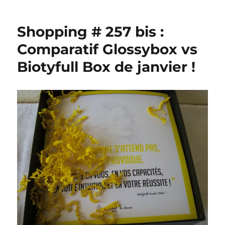
douche
#
Shopping # 257 bis :
75
:
Comparatif Glossybox vs
Gel
Biotyfull Box de janvier !
douche
Raisin
–
Fruzina