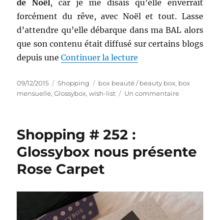
de Noël
, car je me disais qu’elle enverrait
forcément du rêve, avec Noël et tout. Lasse
d’attendre qu’elle débarque dans ma BAL alors
que son contenu était diffusé sur certains blogs
de « Shopping # 254
depuis une
Continuer la lecture
Publié
Catégories
Étiquettes
09/12/2015
Shopping
box beauté / beauty box
,
box
le
sur
mensuelle
,
Glossybox
,
wish-list
Un commentaire
Shopping
#
254
Shopping # 252 :
bis
:
Glossybox nous présente
Glossybox
Rose Carpet
de
décembre
en
demi-
teinte…