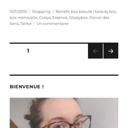
Publié
Catégories
Étiquettes
10/11/2015
Shopping
Benefit
,
box beauté / beauty box
,
le
box mensuelle
,
Coslys
,
Essence
,
Glossybox
,
Panier des
sur
Sens
,
Talika
Un commentaire
Shopping
#
252
:
Pagination
PAGE
1
Glossybox
nous
PAG
des
présente
E
Rose
SUIV
publications
ANT
Carpet
E
BIENVENUE !