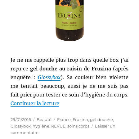
Etre
belle
Je ne me rappelle plus trop dans quelle box j’ai
reçu ce
gel douche au raisin de Fruzina
(après
enquête :
Glossybox
). Sa couleur bien violette
me tentait beaucoup, aussi je ne me suis pas
fait prier pour tester ce soin d’hygiène du corps.
de « Gel douche # 75 : Gel douch
Continuer la lecture
Publié
Catégories
Étiquettes
29/01/2016
Beauté
France
,
Fruzina
,
gel douche
,
le
Glossybox
,
hygiène
,
REVUE
,
soins corps
Laisser un
sur
commentaire
Gel