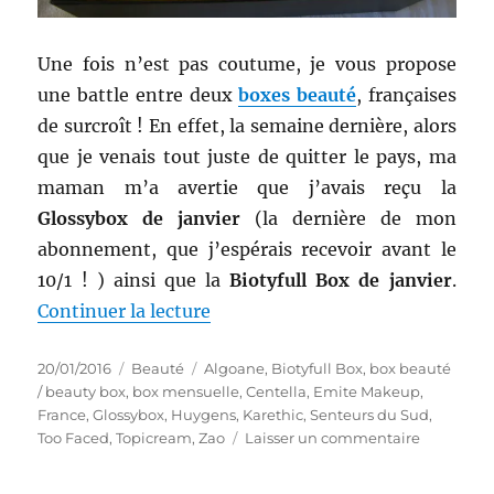
Une fois n’est pas coutume, je vous propose
une battle entre deux
boxes beauté
, françaises
de surcroît ! En effet, la semaine dernière, alors
que je venais tout juste de quitter le pays, ma
maman m’a avertie que j’avais reçu la
Glossybox de janvier
(la dernière de mon
abonnement, que j’espérais recevoir avant le
10/1 ! ) ainsi que la
Biotyfull Box de janvier
.
de « Shopping # 257 bis : Compar
Continuer la lecture
Publié
Catégories
Étiquettes
20/01/2016
Beauté
Algoane
,
Biotyfull Box
,
box beauté
le
/ beauty box
,
box mensuelle
,
Centella
,
Emite Makeup
,
France
,
Glossybox
,
Huygens
,
Karethic
,
Senteurs du Sud
,
sur
Too Faced
,
Topicream
,
Zao
Laisser un commentaire
Shopping
#