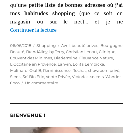
qu’une
petite liste de bonnes adresses où j’ai
mes habitudes shopping
(que ce soit en
magasin ou sur le net)… et je ne
de « Qu’acheter sur les sites de 
Continuer la lecture
Publié
Catégories
Étiquettes
06/06/2018
Shopping
Avril
,
beauté privée
,
Bourgogne
le
Beauté
,
BrandAlley
,
by Terry
,
Christian Lenart
,
Clinique
,
Couvent des Minimes
,
Diadermine
,
Fleurance Nature
,
L'Occitane en Provence
,
Lanvin
,
Lolita Lempicka
,
Molinard
,
Oral B
,
Réminiscence
,
Rochas
,
showroom privé
,
Sleek
,
So' Bio Etic
,
Vente Privée
,
Victoria's secrets
,
Wonder
sur
Coco
Un commentaire
Qu’acheter
sur
les
sites
de
BIENVENUE !
ventes
privées
beauté