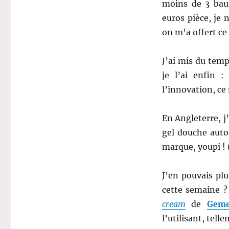
moins de 3 bau
euros pièce, je 
on m’a offert c
J’ai mis du temp
je l’ai enfin 
l’innovation, ce
En Angleterre, j
gel douche aut
marque, youpi ! 
J’en pouvais pl
cette semaine 
cream
de
Geme
l’utilisant, tell