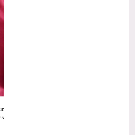
ur
es