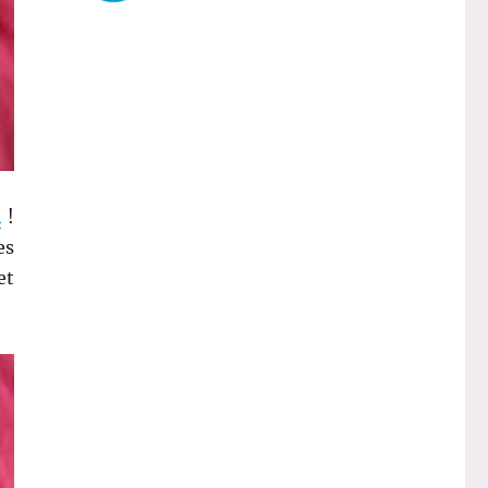
l
!
es
et