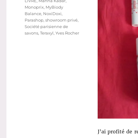
LIVRE
,
Manna Kadar
,
Monoprix
,
MyBiody
Balance
,
NoxiDoxi
,
Parashop
,
showroom privé
,
Société parisienne de
savons
,
Teraxyl
,
Yves Rocher
J’ai profité de 