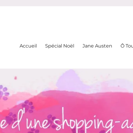
-addicte
Accueil
Spécial Noël
Jane Austen
Ô To