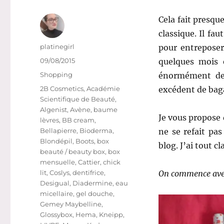
Cela fait presqu
classique. Il fau
Auteur
platinegirl
pour entreposer
Publié
09/08/2015
quelques mois 
le
Catégories
Shopping
énormément de 
Étiquettes
2B Cosmetics
,
Académie
excédent de ba
Scientifique de Beauté
,
Algenist
,
Avène
,
baume
Je vous propose 
lèvres
,
BB cream
,
Bellapierre
,
Bioderma
,
ne se refait pas
Blondépil
,
Boots
,
box
blog. J’ai tout c
beauté / beauty box
,
box
mensuelle
,
Cattier
,
chick
lit
,
Coslys
,
dentifrice
,
On commence avec
Desigual
,
Diadermine
,
eau
micellaire
,
gel douche
,
Gemey Maybelline
,
Glossybox
,
Hema
,
Kneipp
,