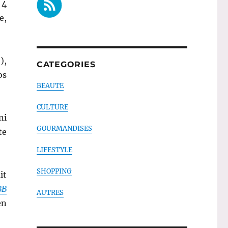
 4
e,
),
CATEGORIES
os
BEAUTE
CULTURE
ni
GOURMANDISES
te
LIFESTYLE
SHOPPING
it
BB
AUTRES
en