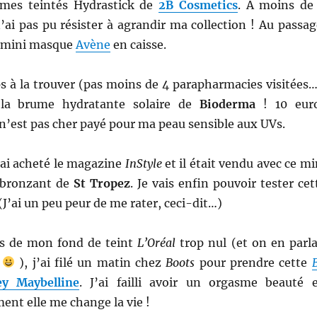
mes teintés Hydrastick de
2B Cosmetics
. A moins de
n’ai pas pu résister à agrandir ma collection ! Au passag
e mini masque
Avène
en caisse.
s à la trouver (pas moins de 4 parapharmacies visitées…
: la brume hydratante solaire de
Bioderma
! 10 eur
 n’est pas cher payé pour ma peau sensible aux UVs.
’ai acheté le magazine
InStyle
et il était vendu avec ce mi
obronzant de
St Tropez
. Je vais enfin pouvoir tester cet
(J’ai un peu peur de me rater, ceci-dit…)
us de mon fond de teint
L’Oréal
trop nul (et on en parla
?
), j’ai filé un matin chez
Boots
pour prendre cette
y Maybelline
. J’ai failli avoir un orgasme beauté 
ement elle me change la vie !