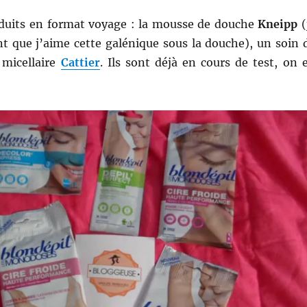
roduits en format voyage : la mousse de douche
Kneipp
(
t que j’aime cette galénique sous la douche), un soin 
 micellaire
Cattier
. Ils sont déjà en cours de test, on 