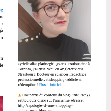
ng
ns
er
jà
un
on
Cyrielle alias platinegirl. 38 ans. Toulousaine à
le
Toronto, j'ai aussi vécu en Angleterre et à
Strasbourg. Docteur en sciences, rédactrice
professionnelle... et shopping-addicte en
rédemption !
Plus d'info ici.
Une partie du contenu du blog (2010-2013)
est toujours dispo sur l'ancienne adresse :
http://apologie-d-une-shopping-
addicte.over-blog.com