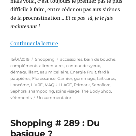
mais voilà, c’est toujours le premier pas le plus
difficile à faire, entre céder ou pas aux sirènes
de la procrastination…
Et ce pas-là, je le fais
maintenant !
de « Shopping # 297 : (Presque)
Continuer la lecture
Publié
Catégories
Étiquettes
15/01/2019
Shopping
accessoires
,
bain de bouche
,
le
compléments alimentaires
,
contour des yeux
,
démaquillant
,
eau micellaire
,
Energie Fruit
,
fard à
paupières
,
Floressance
,
Garnier
,
gommage
,
lait corps
,
Lancôme
,
LIVRE
,
MAQUILLAGE
,
Primark
,
Sanoflore
,
Sephora
,
shampooing
,
soins visage
,
The Body Shop
,
sur
vêtements
Un commentaire
Shopping
#
297
Shopping # 289 : Du
:
(Presque)
basique ?
Tous