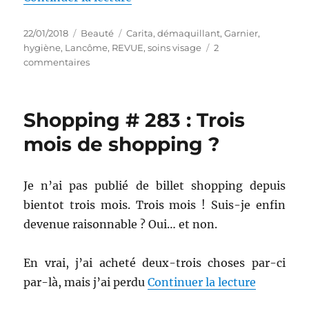
Publié
Catégories
Étiquettes
22/01/2018
Beauté
Carita
,
démaquillant
,
Garnier
,
le
hygiène
,
Lancôme
,
REVUE
,
soins visage
2
sur
commentaires
Démaquillants
#36-
38
Shopping # 283 : Trois
:
Battle
mois de shopping ?
entre
Garnier,
Carita
Je n’ai pas publié de billet shopping depuis
et
bientot trois mois. Trois mois ! Suis-je enfin
Lancôme
devenue raisonnable ? Oui… et non.
En vrai, j’ai acheté deux-trois choses par-ci
de « Shop
par-là, mais j’ai perdu
Continuer la lecture