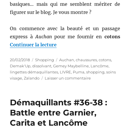
basiques… mais qui me semblent mériter de
figurer sur le blog. Je vous montre ?
On commence avec la beauté et un passage
express à
Auchan
pour me fournir en
cotons
de « Shopping # 289 : Du basiq
Continuer la lecture
Publié
Catégories
Étiquettes
20/02/2018
Shopping
Auchan
,
chaussures
,
cotons
,
le
Demak'Up
,
dissolvant
,
Gemey Maybelline
,
Lancôme
,
lingettes démaquillantes
,
LIVRE
,
Puma
,
shopping
,
soins
sur
visage
,
Zalando
Laisser un commentaire
Shopping
#
289
Démaquillants #36-38 :
:
Du
Battle entre Garnier,
basique
Carita et Lancôme
?