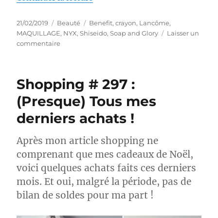
Publié
Catégories
Étiquettes
21/02/2019
Beauté
Benefit
,
crayon
,
Lancôme
,
le
MAQUILLAGE
,
NYX
,
Shiseido
,
Soap and Glory
Laisser un
sur
commentaire
Maquillage
#
210
Shopping # 297 :
:
Un
(Presque) Tous mes
trait
derniers achats !
de
fard
argenté…
Après mon article shopping ne
comprenant que mes cadeaux de Noël,
voici quelques achats faits ces derniers
mois. Et oui, malgré la période, pas de
bilan de soldes pour ma part !