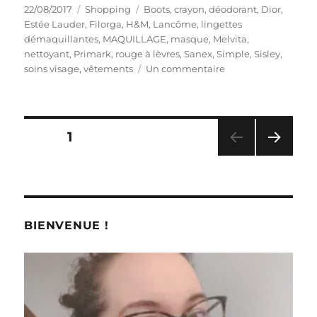
Publié
Catégories
Étiquettes
22/08/2017
Shopping
Boots
,
crayon
,
déodorant
,
Dior
,
le
Estée Lauder
,
Filorga
,
H&M
,
Lancôme
,
lingettes
démaquillantes
,
MAQUILLAGE
,
masque
,
Melvita
,
nettoyant
,
Primark
,
rouge à lèvres
,
Sanex
,
Simple
,
Sisley
,
sur
soins visage
,
vêtements
Un commentaire
Shopping
#
283
:
Pagination
PAGE
1
Trois
mois
PAG
des
de
E
shopping
SUIV
publications
ANT
?
E
BIENVENUE !