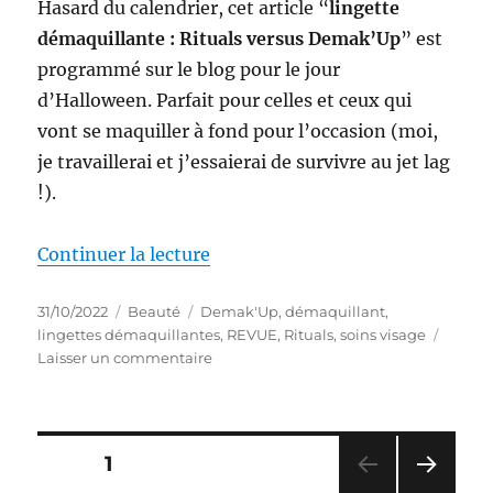
Hasard du calendrier, cet article “
lingette
démaquillante : Rituals versus Demak’Up
” est
programmé sur le blog pour le jour
d’Halloween. Parfait pour celles et ceux qui
vont se maquiller à fond pour l’occasion (moi,
je travaillerai et j’essaierai de survivre au jet lag
!).
de « Démaquillants #44-45 : Bat
Continuer la lecture
Publié
Catégories
Étiquettes
31/10/2022
Beauté
Demak'Up
,
démaquillant
,
le
lingettes démaquillantes
,
REVUE
,
Rituals
,
soins visage
sur
Laisser un commentaire
Démaquillants
#44-
45
:
Pagination
PAGE
1
Battle