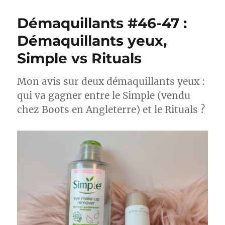
mains
#23-
Démaquillants #46-47 :
24
:
Démaquillants yeux,
Battle
Simple vs Rituals
de
Rituals
Mon avis sur deux démaquillants yeux :
qui va gagner entre le Simple (vendu
chez Boots en Angleterre) et le Rituals ?