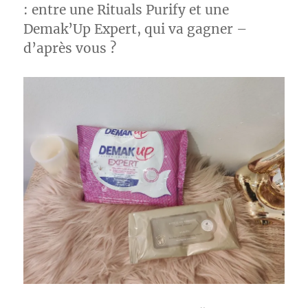
Couvent
: entre une Rituals Purify et une
des
Demak’Up Expert, qui va gagner –
Minimes
et
d’après vous ?
Rituals