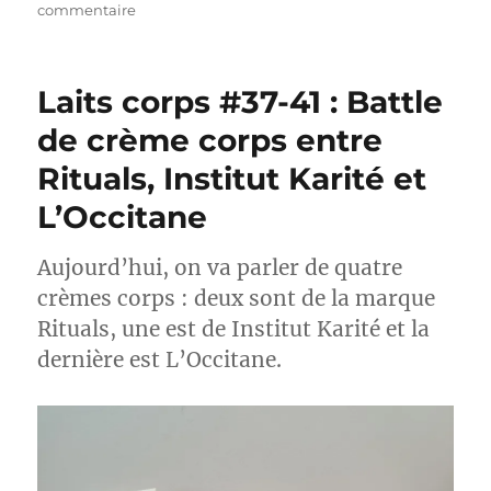
sur
commentaire
Démaquillants
#46-
47
Laits corps #37-41 : Battle
:
Démaquillants
de crème corps entre
yeux,
Rituals, Institut Karité et
Simple
vs
L’Occitane
Rituals
Aujourd’hui, on va parler de quatre
crèmes corps : deux sont de la marque
Rituals, une est de Institut Karité et la
dernière est L’Occitane.