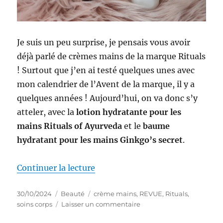
Je suis un peu surprise, je pensais vous avoir
déjà parlé de crèmes mains de la marque Rituals
! Surtout que j’en ai testé quelques unes avec
mon calendrier de l’Avent de la marque, il y a
quelques années ! Aujourd’hui, on va donc s’y
atteler, avec la
lotion hydratante pour les
mains Rituals of Ayurveda
et le
baume
hydratant pour les mains Ginkgo’s secret
.
de « Crèmes mains #23-24 : Batt
Continuer la lecture
Publié
Catégories
Étiquettes
30/10/2024
Beauté
crème mains
,
REVUE
,
Rituals
,
le
sur
soins corps
Laisser un commentaire
Crèmes