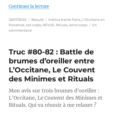
de « Laits corps #37-41 : Battle 
Continuer la lecture
Publié
Catégories
Étiquettes
22/07/2024
Beauté
Institut Karité Paris
,
L'Occitane en
le
Provence
,
lait corps
,
REVUE
,
Rituals
,
soins corps
Un
sur
commentaire
Laits
corps
#37-
Truc #80-82 : Battle de
41
:
brumes d’oreiller entre
Battle
L’Occitane, Le Couvent
de
crème
des Minimes et Rituals
corps
entre
Rituals,
Mon avis sur trois brumes d’oreiller :
Institut
L’Occitane, Le Couvent des Minimes et
Karité
Rituals. Qui va réussir à me relaxer ?
et
L’Occitane