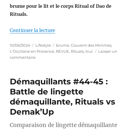
brume pour le lit et le corps Ritual of Dao de
Rituals.
de « Truc #80-82 : Battle de bru
Continuer la lecture
Publié
Catégories
Étiquettes
10/06/2024
Lifestyle
brume
,
Couvent des Minimes
,
le
L'Occitane en Provence
,
REVUE
,
Rituals
,
truc
Laisser un
sur
commentaire
Truc
#80-
82
Démaquillants #44-45 :
:
Battle
Battle de lingette
de
démaquillante, Rituals vs
brumes
d’oreiller
Demak’Up
entre
L’Occitane,
Le
Comparaison de lingette démaquillante