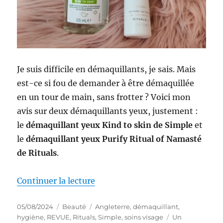
Je suis difficile en démaquillants, je sais. Mais
est-ce si fou de demander à être démaquillée
en un tour de main, sans frotter ? Voici mon
avis sur deux démaquillants yeux, justement :
le
démaquillant yeux Kind to skin de Simple
et
le
démaquillant yeux Purify Ritual of Namasté
de Rituals
.
de « Démaquillants #46-47 : Dém
Continuer la lecture
Publié
Catégories
Étiquettes
05/08/2024
Beauté
Angleterre
,
démaquillant
,
le
hygiène
,
REVUE
,
Rituals
,
Simple
,
soins visage
Un