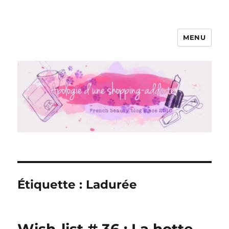
MENU
Apologie d'une Shopping-addicte
Étiquette :
Ladurée