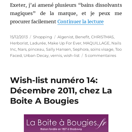
Exeter, j’ai amené plusieurs “bains dissolvants
magiques” de la marque, et je peux me
de « Wish-l
procurer facilement
Continuer la lecture
Publié
Catégories
Étiquettes
15/12/2013
Shopping
Algenist
,
Benefit
,
CHRISTMAS
,
le
Herborist
,
Ladurée
,
Make Up For Ever
,
MAQUILLAGE
,
Nails
Inc
,
Nars
,
pinceau
,
Sally Hansen
,
Sephora
,
soins visage
,
Too
sur
Faced
,
Urban Decay
,
vernis
,
wish-list
5 commentaires
Wish-
list
#
Wish-list numéro 14:
26
:
Décembre 2011, chez La
Décemb
Boite A Bougies
2013
chez
Sephora