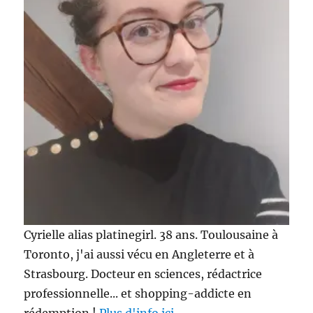
A
Bougies
Cyrielle alias platinegirl. 38 ans. Toulousaine à
Toronto, j'ai aussi vécu en Angleterre et à
Strasbourg. Docteur en sciences, rédactrice
professionnelle... et shopping-addicte en
rédemption !
Plus d'info ici.