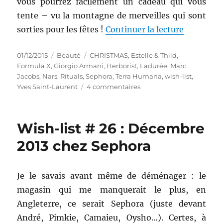
vous pourrez facilement un cadeau qui vous
tente – vu la montagne de merveilles qui sont
de « Wish
sorties pour les fêtes !
Continuer la lecture
Publié
Catégories
Étiquettes
01/12/2015
Beauté
CHRISTMAS
,
Estelle & Thild
,
le
Formula X
,
Giorgio Armani
,
Herborist
,
Ladurée
,
Marc
Jacobs
,
Nars
,
Rituals
,
Sephora
,
Terra Humana
,
wish-list
,
sur
Yves Saint-Laurent
4 commentaires
Wish-
list
#
Wish-list # 26 : Décembre
36
:
2013 chez Sephora
La
hotte
du
Je le savais avant même de déménager : le
Pere
magasin qui me manquerait le plus, en
Noël
chez
Angleterre, ce serait Sephora (juste devant
Sephora
André, Pimkie, Camaieu, Oysho…). Certes, à