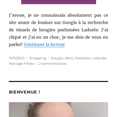
J’avoue, je ne connaissais absolument pas ce
site avant de fouiner sur Google à la recherche
de visuels de bougies parfumées Ladurée. J’ai
cliqué et j’ai eu un choc, je me dois de vous en
de « Wish-list numéro 14
parler!
Continuer la lecture
Publié
Catégories
Étiquettes
10/12/2011
Shopping
bougie
,
déco
,
Fariboles
,
Ladurée
,
le
sur
Mariage Frères
2 commentaires
Wish-
list
numéro
14:
Décembre
BIENVENUE !
2011,
chez
La
Boite