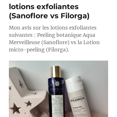
Battle
lotions exfoliantes
de
(Sanoflore vs Filorga)
nettoyants
visage
Mon avis sur les lotions exfoliantes
suivantes : Peeling botanique Aqua
Merveilleuse (Sanoflore) vs la Lotion
micro-peeling (Filorga).