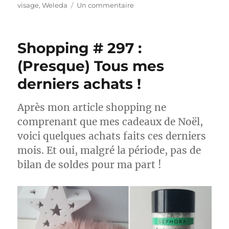
le
sur
visage
,
Weleda
Un commentaire
Lotions
#
31
Shopping # 297 :
et
32
(Presque) Tous mes
:
derniers achats !
Battle
entre
Sanoflore
Après mon article shopping ne
et
comprenant que mes cadeaux de Noël,
Weleda
voici quelques achats faits ces derniers
mois. Et oui, malgré la période, pas de
bilan de soldes pour ma part !