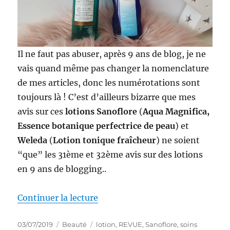
Il ne faut pas abuser, après 9 ans de blog, je ne
vais quand même pas changer la nomenclature
de mes articles, donc les numérotations sont
toujours là ! C’est d’ailleurs bizarre que mes
avis sur ces
lotions Sanoflore
(
Aqua Magnifica,
Essence botanique perfectrice de peau
) et
Weleda
(
Lotion tonique fraîcheur
) ne soient
“que” les 31ème et 32ème avis sur des lotions
en 9 ans de blogging..
de « Lotions # 31 et 32 : Battle 
Continuer la lecture
Publié
Catégories
Étiquettes
03/07/2019
Beauté
lotion
,
REVUE
,
Sanoflore
,
soins