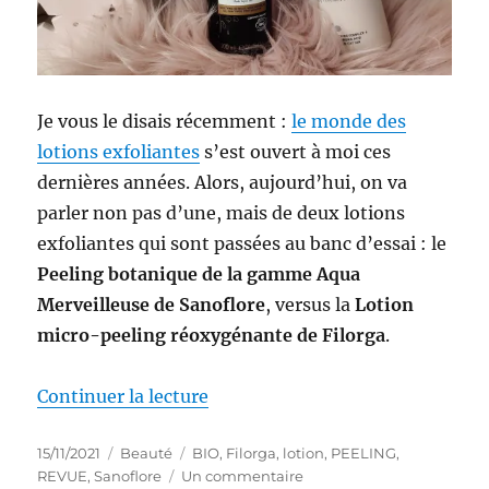
Je vous le disais récemment :
le monde des
lotions exfoliantes
s’est ouvert à moi ces
dernières années. Alors, aujourd’hui, on va
parler non pas d’une, mais de deux lotions
exfoliantes qui sont passées au banc d’essai : le
Peeling botanique de la gamme Aqua
Merveilleuse de Sanoflore
, versus la
Lotion
micro-peeling réoxygénante de Filorga
.
de « Lotions # 38-39 : Battle de 
Continuer la lecture
Publié
Catégories
Étiquettes
15/11/2021
Beauté
BIO
,
Filorga
,
lotion
,
PEELING
,
le
sur
REVUE
,
Sanoflore
Un commentaire