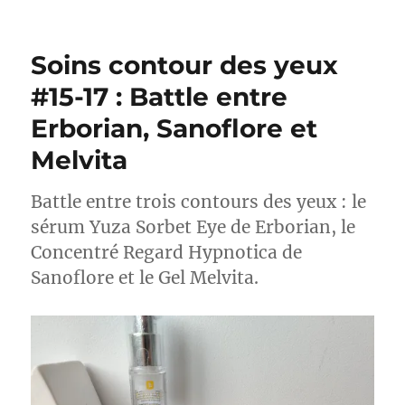
Lotions
#
38-
Soins contour des yeux
39
:
#15-17 : Battle entre
Battle
Erborian, Sanoflore et
de
lotions
Melvita
exfoliantes
(Sanoflore
vs
Battle entre trois contours des yeux : le
Filorga)
sérum Yuza Sorbet Eye de Erborian, le
Concentré Regard Hypnotica de
Sanoflore et le Gel Melvita.