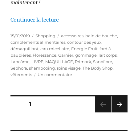
maintenant !
de « Shopping # 297 : (Presque)
Continuer la lecture
Publié
Catégories
Étiquettes
15/01/2019
Shopping
accessoires
,
bain de bouche
,
le
compléments alimentaires
,
contour des yeux
,
démaquillant
,
eau micellaire
,
Energie Fruit
,
fard à
paupières
,
Floressance
,
Garnier
,
gommage
,
lait corps
,
Lancôme
,
LIVRE
,
MAQUILLAGE
,
Primark
,
Sanoflore
,
Sephora
,
shampooing
,
soins visage
,
The Body Shop
,
sur
vêtements
Un commentaire
Shopping
#
297
:
Pagination
PAGE
1
(Presque)
Tous
PAG
des
mes
E
derniers
SUIV
publications
ANT
achats