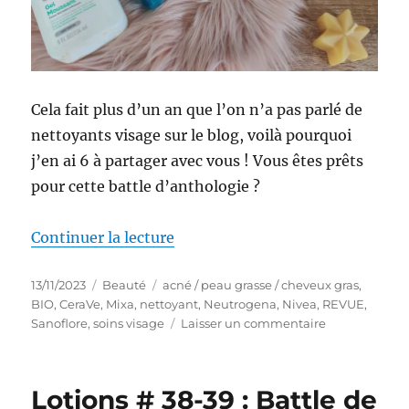
Cela fait plus d’un an que l’on n’a pas parlé de
nettoyants visage sur le blog, voilà pourquoi
j’en ai 6 à partager avec vous ! Vous êtes prêts
pour cette battle d’anthologie ?
de « Nettoyants #84-89 : Battle
Continuer la lecture
Publié
Catégories
Étiquettes
13/11/2023
Beauté
acné / peau grasse / cheveux gras
,
le
BIO
,
CeraVe
,
Mixa
,
nettoyant
,
Neutrogena
,
Nivea
,
REVUE
,
sur
Sanoflore
,
soins visage
Laisser un commentaire
Nettoyants
#84-
89
Lotions # 38-39 : Battle de
: