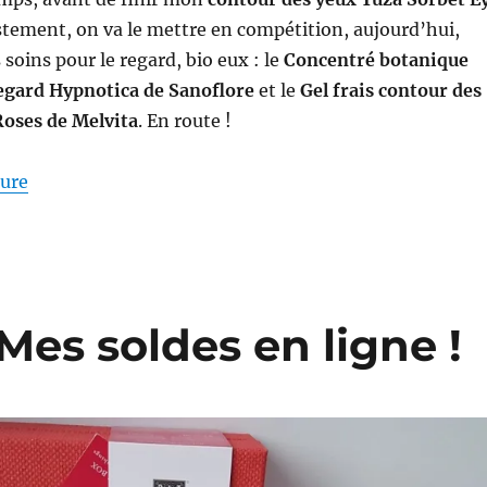
stement, on va le mettre en compétition, aujourd’hui,
soins pour le regard, bio eux : le
Concentré botanique
egard Hypnotica de Sanoflore
et le
Gel frais contour des
Roses de Melvita
. En route !
de « Soins contour des yeux #15-17 : Battle entre Erb
ture
Mes soldes en ligne !