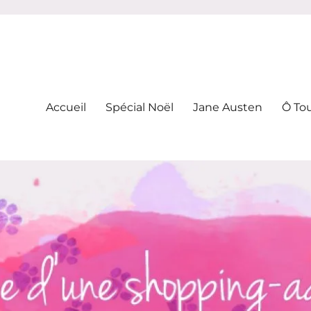
-addicte
Accueil
Spécial Noël
Jane Austen
Ô To