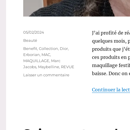
Publié
05/02/2024
J’ai profité de r
le
Catégories
Beauté
quelques mois, p
Étiquettes
Benefit
,
Collection
,
Dior
,
produits que j’ét
Erborian
,
MAC
,
ces produits en p
MAQUILLAGE
,
Marc
maquillage festif
Jacobs
,
Maybelline
,
REVUE
baisse. Donc on 
sur
Laisser un commentaire
Maquillage
#221
Continuer la lec
:
Un
maquillage
naturel
pour
aller
au