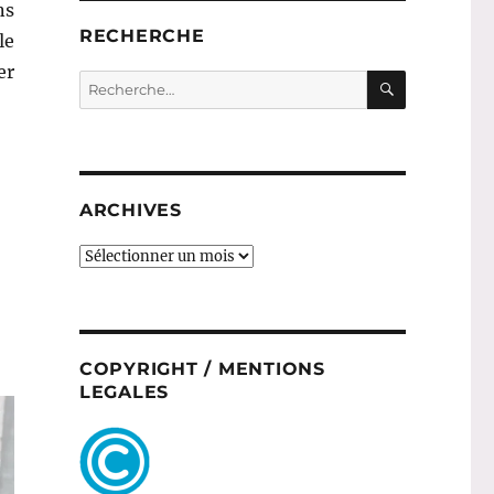
ns
RECHERCHE
le
er
RECHERC
Recherche
Grenade – Weleda »
pour :
ARCHIVES
ARCHIVES
COPYRIGHT / MENTIONS
LEGALES