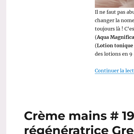
et
Il ne faut pas a
Weleda
changer la nome
toujours là ! C’e
(
Aqua Magnifica
(
Lotion tonique
des lotions en 9
Continuer la lec
Crème mains # 19
régénératrice Gr