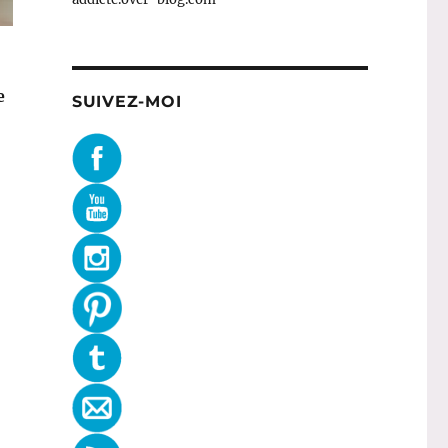
e
SUIVEZ-MOI
leda »