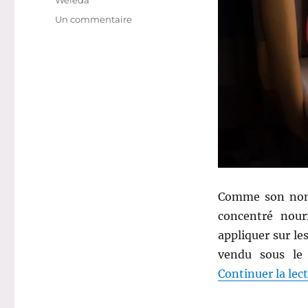
sur
Un commentaire
Truc
#
65
:
Crème
aux
plantes
médicinales
Skin
Food
–
Weleda
Comme son nom 
concentré nour
appliquer sur le
vendu sous l
Continuer la lec