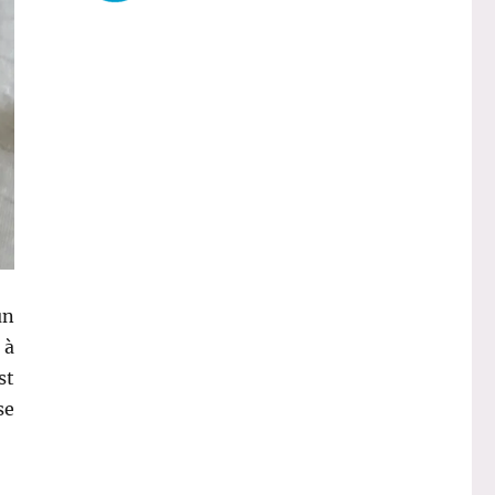
un
 à
st
se
 Food – Weleda »