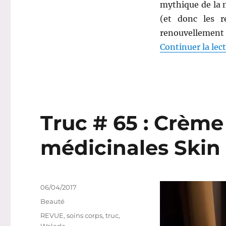
mythique de la 
(et donc les r
renouvellemen
Continuer la lec
Truc # 65 : Crème
médicinales Skin
Publié
06/04/2017
le
Catégories
Beauté
Étiquettes
REVUE
,
soins corps
,
truc
,
Weleda