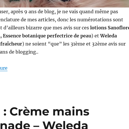
buser, après 9 ans de blog, je ne vais quand même pas
nclature de mes articles, donc les numérotations sont
st d’ailleurs bizarre que mes avis sur ces
lotions Sanoflor
, Essence botanique perfectrice de peau
) et
Weleda
 fraîcheur
) ne soient “que” les 31ème et 32ème avis sur
 ans de blogging..
de « Lotions # 31 et 32 : Battle entre Sanoflore et We
ture
 : Crème mains
enade – Weleda