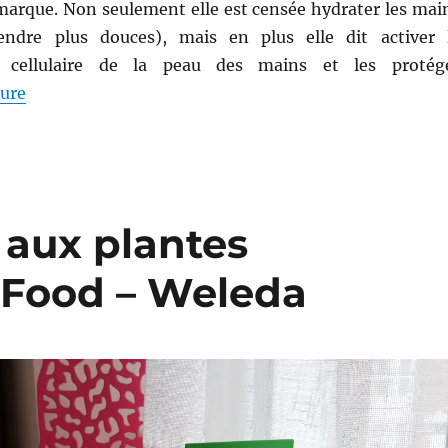
marque. Non seulement elle est censée hydrater les mai
endre plus douces), mais en plus elle dit activer 
t cellulaire de la peau des mains et les protég
de « Crème mains # 19 : Crème mains régénératrice 
ture
 aux plantes
 Food – Weleda