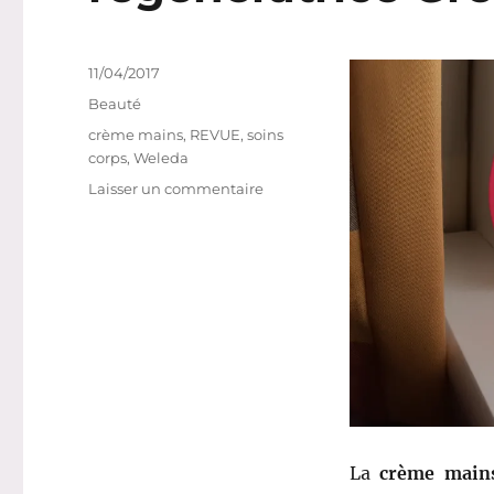
Publié
11/04/2017
le
Catégories
Beauté
Étiquettes
crème mains
,
REVUE
,
soins
corps
,
Weleda
sur
Laisser un commentaire
Crème
mains
#
19
:
Crème
mains
régénératrice
Grenade
–
Weleda
La
crème mains