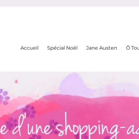
-addicte
Accueil
Spécial Noël
Jane Austen
Ô To