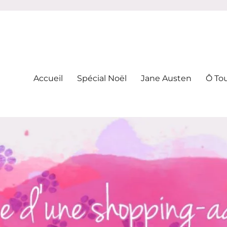
-addicte
Accueil
Spécial Noël
Jane Austen
Ô To