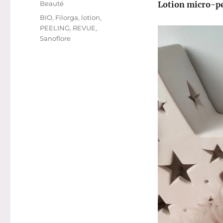
Catégories
Beauté
Lotion micro-pe
Étiquettes
BIO
,
Filorga
,
lotion
,
PEELING
,
REVUE
,
Sanoflore