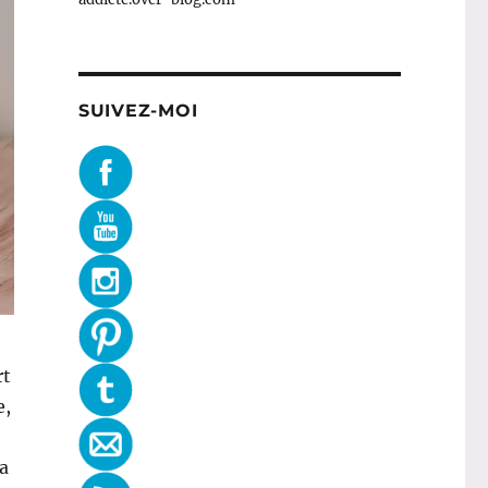
SUIVEZ-MOI
rt
e,
la