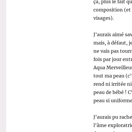
ça, plus le fait 
composition (et 
visages).
J’aurais aimé sa
mais, à défaut, j
ne vais pas tour
fois par jour ent
Aqua Merveilleus
tout ma peau (c’e
rend ni irritée 
peau de bébé ! C’
peau si uniforme
J’aurais pu rach
l’âme exploratri