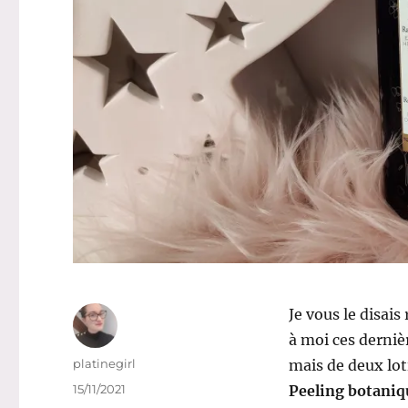
Je vous le disai
à moi ces derniè
Auteur
platinegirl
mais de deux lot
Publié
15/11/2021
Peeling botaniq
le