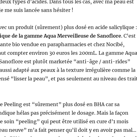
eux types d’acides. Dans tous les cas, avec ma peau est
je me suis lancée sans hésiter !
 un produit (sûrement) plus dosé en acide salicylique 
ique de la gamme Aqua Merveilleuse de Sanoflore
. C’est
iante bio vendue en parapharmacies et chez Nocibé,
aut compter environ 30 euros les 200mL. La gamme Aqu
Sanoflore est plutôt marketée “anti-âge / anti-rides”
 aussi adapté aux peaux à la texture irrégulière comme la
ensé “lisser la peau”, et pas seulement au niveau des trai
 ce Peeling est “sûrement” plus dosé en BHA car sa
dique hélas pas précisément le dosage. Mais la façon
e soin “peeling” qui peut être utilisé en cure d’1 mois
eau neuve” m’a fait penser qu’il doit y en avoir pas mal…