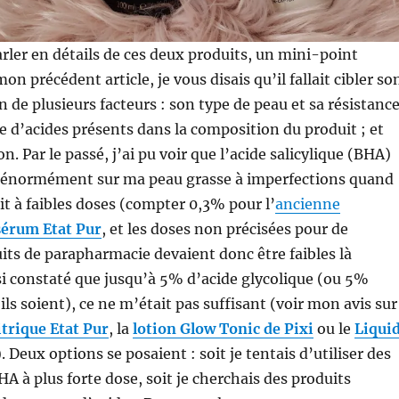
rler en détails de ces deux produits, un mini-point
n précédent article, je vous disais qu’il fallait cibler so
 de plusieurs facteurs : son type de peau et sa résistance
pe d’acides présents dans la composition du produit ; et
n. Par le passé, j’ai pu voir que l’acide salicylique (BHA)
 énormément sur ma peau grasse à imperfections quand
ait à faibles doses (compter 0,3% pour l’
ancienne
érum Etat Pur
, et les doses non précisées pour de
ts de parapharmacie devaient donc être faibles là
ssi constaté que jusqu’à 5% d’acide glycolique (ou 5%
ls soient), ce ne m’était pas suffisant (voir mon avis sur
itrique Etat Pur
, la
lotion Glow Tonic de Pixi
ou
le
Liqui
). Deux options se posaient : soit je tentais d’utiliser des
 à plus forte dose, soit je cherchais des produits