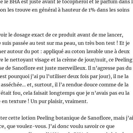
que le BHA est juste avant le tocophérol et le parfum dans 
on les trouve en général à hauteur de 1% dans les soins
voir le dosage exact de ce produit avant de me lancer,
e suis passée au test sur ma peau, un très bon test ! Et je
ner autour du pot : appliqué au coton lavable une à deux
re le nettoyant visage et la crème de jour/nuit, ce Peeling
e de Sanoflore est juste merveilleux. Il n’agresse pas du
st pourquoi j’ai pu l’utiliser deux fois par jour), il ne la
ni asséchée… et, surtout, il l’a rendue douce comme de la
était fou, cela faisait longtemps que je n’avais pas eu la
 en texture ! Un pur plaisir, vraiment.
eter cette lotion Peeling botanique de Sanoflore, mais j’a
ce, que voulez-vous. J’ai donc voulu savoir ce que