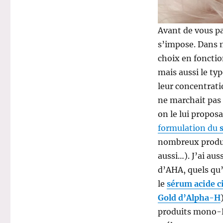
Avant de vous pa
s’impose. Dans mo
choix en fonction
mais aussi le ty
leur concentratio
ne marchait pas
on le lui propos
formulation du
s
nombreux produi
aussi…). J’ai au
d’AHA, quels qu’i
le
sérum acide c
Gold d’Alpha-H
produits mono-HA