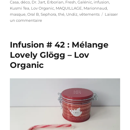
Casa
,
déco
,
Dr. Jart
,
Erborian
,
Fresh
,
Galénic
,
infusion
,
Kusmi Tea
,
Lov Organic
,
MAQUILLAGE
,
Marionnaud
,
masque
,
Oral B
,
Sephora
,
thé
,
Undiz
,
vêtements
Laisser
sur
un commentaire
Shopping
#
286
Infusion # 42 : Mélange
:
Bilan
Lovely Glögg – Lov
de
Organic
ma
première
semaine
de
soldes
!