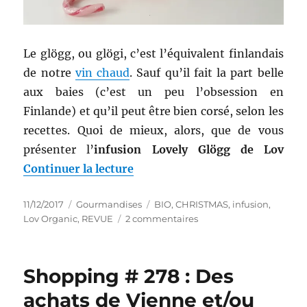
Le glögg, ou glögi, c’est l’équivalent finlandais
de notre
vin chaud
. Sauf qu’il fait la part belle
aux baies (c’est un peu l’obsession en
Finlande) et qu’il peut être bien corsé, selon les
recettes. Quoi de mieux, alors, que de vous
présenter l’
infusion Lovely Glögg de Lov
de « Infusion # 42 : Mélange L
Continuer la lecture
Publié
Catégories
Étiquettes
11/12/2017
Gourmandises
BIO
,
CHRISTMAS
,
infusion
,
le
sur
Lov Organic
,
REVUE
2 commentaires
Infusion
#
42
Shopping # 278 : Des
:
Mélange
achats de Vienne et/ou
Lovely