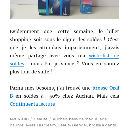
Evidemment que, cette semaine, le billet
shopping soit sous le signe des soldes ! C’est
que je les attendais impatiemment, j’avais
même partagé avec vous ma
wish-list de
soldes
… mais l’ai-je suivie ? Vous en saurez
plus tout de suite !
Parmi mes besoins, j’ai trouvé une
brosse Oral
B
en soldes à -50% chez Auchan. Mais cela
de « Shopping # 286 : Bilan de 
Continuer la lecture
Publié
Catégories
Étiquettes
14/01/2018
Beauté
Auchan
,
base de maquillage
,
le
baume lèvres
,
BB cream
,
Beauty Blender
,
brosse à dents
,