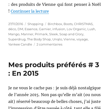
: des produits de Vienne qui font penser à Noël
de « Shopping # 278 : Des acha
!
Continuer la lecture
Publié
Catégories
Étiquettes
27/11/2016
Shopping
Birchbox
,
Boots
,
CHRISTMAS
,
le
déco
,
DM
,
Essence
,
Garnier
,
infusion
,
Lov Organic
,
Lush
,
Mango
,
Manner
,
Primark
,
Sleek
,
Soap and Glory
,
Superdrug
,
The Body Shop
,
Unqlo
,
Vienne
,
voyage
,
sur
Yankee Candle
2 commentaires
Shopping
#
278
Mes produits préférés # 3
:
Des
: En 2015
achats
de
Vienne
Je ne vous le cache pas : je suis déjà nostalgique
et/ou
de l’année 2015. Non pas qu’elle m’ait (ou nous
de
Noël
ait) réservé beaucoup de belles choses, j’ai juste
l’impression d’être passée à côté, tant elle a filé