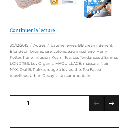
de « Mes produits préférés # 3 :
Continuer la lecture
Publié
Catégories
Étiquettes
30/12/2015
Autres
baume lèvres
,
BB cream
,
Benefit
,
le
Blondépil
,
brume
,
cire
,
cotons
,
eau micellaire
,
Harry
Potter
,
huile
,
infusion
,
Kusmi Tea
,
Les Tendances d'Emma
,
LONDRES
,
Lov Organic
,
MAQUILLAGE
,
mascara
,
Nair
,
NYX
,
Oral B
,
Pukka
,
rouge à lèvres
,
thé
,
Too Faced
,
sur
tops/flops
,
Urban Decay
Un commentaire
Mes
produits
préférés
#
Pagination
PAGE
1
3
:
PAG
des
En
E
2015
SUIV