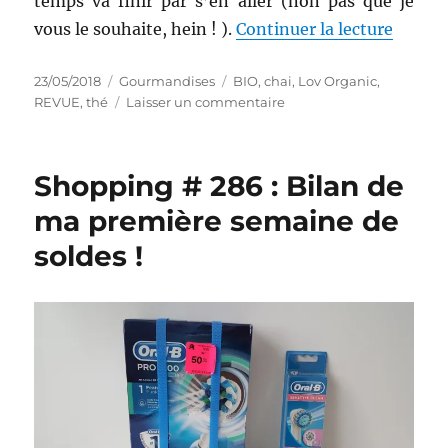
temps va finir par s’en aller (non pas que je
de « T
vous le souhaite, hein ! ).
Continuer la lecture
Publié
Catégories
Étiquettes
23/05/2018
Gourmandises
BIO
,
chai
,
Lov Organic
,
le
sur
REVUE
,
thé
Laisser un commentaire
Thé
#
244
Shopping # 286 : Bilan de
:
Thé
ma première semaine de
Chai
soldes !
Rooibos
–
Lov
Organic