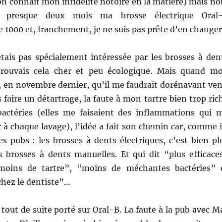
n connait mon infidélité notoire en la matière)
mais no
uis presque deux mois ma brosse électrique Oral
e 1000 et, franchement, je ne suis pas prête d’en changer
étais pas spécialement intéressée par les brosses à den
 trouvais cela cher et peu écologique. Mais quand m
, en novembre dernier, qu’il me faudrait dorénavant ven
s faire un détartrage, la faute à mon tartre bien trop ric
actéries (elles me faisaient des inflammations qui 
r à chaque lavage), l’idée a fait son chemin car, comme i
es pubs : les brosses à dents électriques, c’est bien pl
es brosses à dents manuelles. Et qui dit “plus efficace
“moins de tartre”, “moins de méchantes bactéries” 
hez le dentiste”…
tout de suite porté sur Oral-B. La faute à la pub avec M