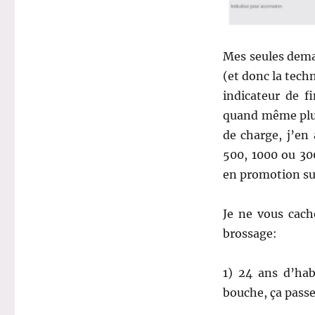
Mes seules dema
(et donc la tech
indicateur de f
quand même plus
de charge, j’en 
500, 1000 ou 300
en promotion sur
Je ne vous cach
brossage:
1) 24 ans d’ha
bouche, ça pass