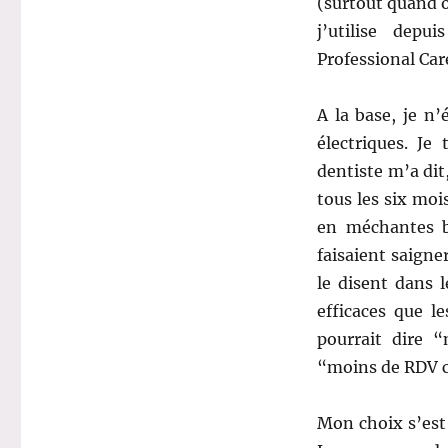
(surtout quand o
j’utilise dep
Professional Car
A la base, je n’
électriques. Je
dentiste m’a dit
tous les six moi
en méchantes b
faisaient saigne
le disent dans l
efficaces que l
pourrait dire 
“moins de RDV c
Mon choix s’est 