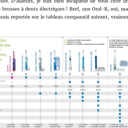
ute. D’ailleurs, je suis bien incapable de vous citer u
brosses à dents électriques ! Bref, une Oral-B, oui, ma
 suis reportée sur le tableau comparatif suivant, vraime