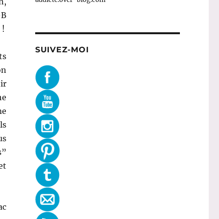
n,
-B
 !
SUIVEZ-MOI
ts
on
ir
he
me
ls
us
s”
et
ac