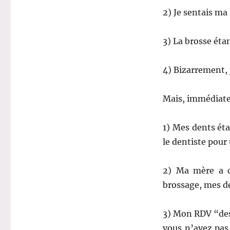
2) Je sentais ma
3) La brosse étan
4) Bizarrement, 
Mais, immédiatem
1) Mes dents ét
le dentiste pour
2) Ma mère a cr
brossage, mes de
3) Mon RDV “des 
vous n’avez pas 