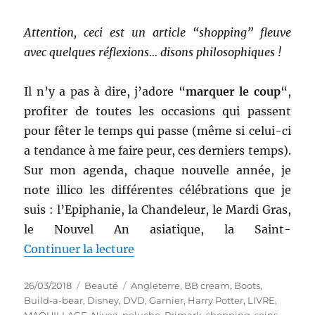
Attention, ceci est un article “shopping” fleuve
avec quelques réflexions… disons philosophiques !
Il n’y a pas à dire, j’adore “
marquer le coup
“,
profiter de toutes les occasions qui passent
pour fêter le temps qui passe (même si celui-ci
a tendance à me faire peur, ces derniers temps).
Sur mon agenda, chaque nouvelle année, je
note illico les différentes célébrations que je
suis : l’Epiphanie, la Chandeleur, le Mardi Gras,
le Nouvel An asiatique, la Saint-
de « Shopping # 292 : Quelques p
Continuer la lecture
Publié
Catégories
Étiquettes
26/03/2018
Beauté
Angleterre
,
BB cream
,
Boots
,
le
Build-a-bear
,
Disney
,
DVD
,
Garnier
,
Harry Potter
,
LIVRE
,