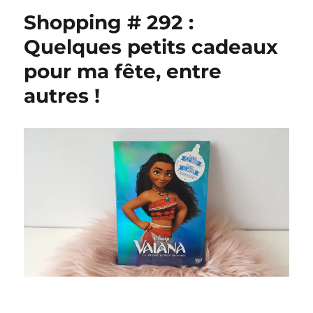
298
Shopping # 292 :
:
Ruptures
Quelques petits cadeaux
de
pour ma fête, entre
stock
autres !