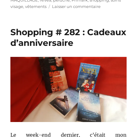
MAQUILLAGE
,
Nivea
,
peluche
,
Primark
,
shopping
,
soins
sur
visage
,
vêtements
Laisser un commentaire
Shopping
#
292
Shopping # 282 : Cadeaux
:
Quelques
d’anniversaire
petits
cadeaux
pour
ma
fête,
entre
autres
!
Le week-end dernier, c’était mon