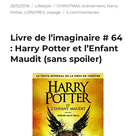
Publié
Catégories
Étiquettes
25/12/2016
Lifestyle
CHRISTMAS
,
événement
,
Harry
le
sur
Potter
,
LONDRES
,
voyage
4 commentaires
Evénement
#
35
Livre de l’imaginaire # 64
:
Le
: Harry Potter et l’Enfant
Harry
Maudit (sans spoiler)
Potter
Studio
Tour
pour
Noël
!