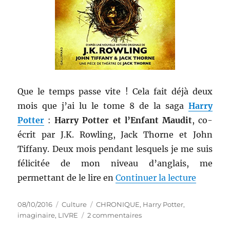
Que le temps passe vite ! Cela fait déjà deux
mois que j’ai lu le tome 8 de la saga
Harry
Potter
:
Harry Potter et l’Enfant Maudit
, co-
écrit par J.K. Rowling, Jack Thorne et John
Tiffany. Deux mois pendant lesquels je me suis
félicitée de mon niveau d’anglais, me
de « Liv
permettant de le lire en
Continuer la lecture
Publié
Catégories
Étiquettes
08/10/2016
Culture
CHRONIQUE
,
Harry Potter
,
le
sur
imaginaire
,
LIVRE
2 commentaires
Livre