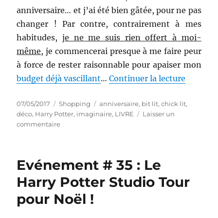
anniversaire… et j’ai été bien gâtée, pour ne pas
changer ! Par contre, contrairement à mes
habitudes,
je ne me suis rien offert à moi-
même
, je commencerai presque à me faire peur
à force de rester raisonnable pour apaiser mon
de « Sho
budget déjà vascillant
…
Continuer la lecture
Publié
Catégories
Étiquettes
07/05/2017
Shopping
anniversaire
,
bit lit
,
chick lit
,
le
déco
,
Harry Potter
,
imaginaire
,
LIVRE
Laisser un
sur
commentaire
Shopping
#
282
Evénement # 35 : Le
:
Cadeaux
Harry Potter Studio Tour
d’anniversaire
pour Noël !