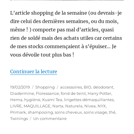
L’article shopping de la semaine (ou devrais-je
dire celui des dernières semaines, ou du mois,
même ! ) comporte pas mal d’articles, quasi
rien de soldé mais des achats utiles car certains
de mes stocks commençaient à s’épuiser… Je
vous dévoile tout plus bas !
de « Shopping # 298 : Ruptures 
Continuer la lecture
Publié
Catégories
Étiquettes
19/02/2019
Shopping
accessoires
,
BIO
,
déodorant
,
le
Diadermine
,
Floressance
,
fond de teint
,
Harry Potter
,
Hema
,
hygiène
,
Kusmi Tea
,
lingettes démaquillantes
,
LIVRE
,
MAQUILLAGE
,
Narta
,
Naturela
,
Nivea
,
NYX
,
Primark
,
shampooing
,
soins cheveux
,
soins visage
,
thé
,
sur
Twinings
Un commentaire
Shopping
#