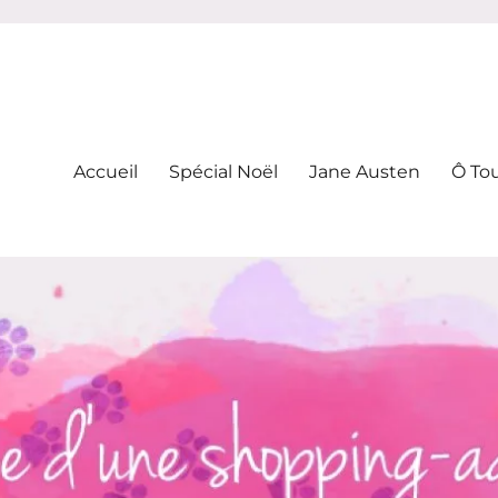
-addicte
Accueil
Spécial Noël
Jane Austen
Ô To