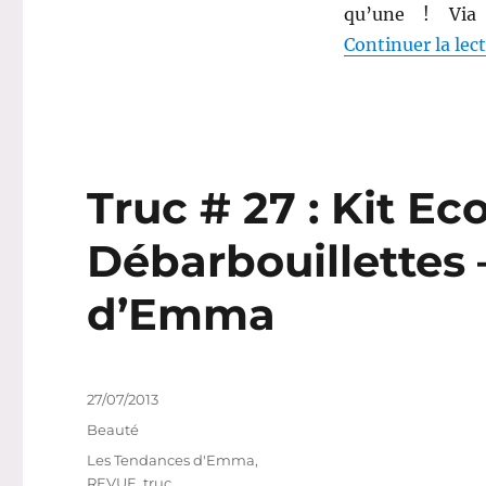
1
qu’une ! Via 
:
Continuer la lec
En
2013
Truc # 27 : Kit Ec
Débarbouillettes
d’Emma
Publié
27/07/2013
le
Catégories
Beauté
Étiquettes
Les Tendances d'Emma
,
REVUE
,
truc