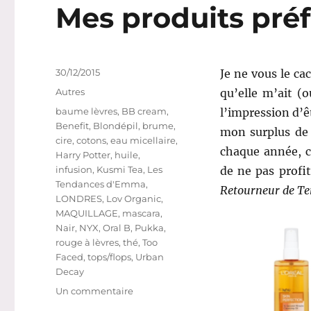
Mes produits préf
Publié
30/12/2015
Je ne vous le ca
le
Catégories
Autres
qu’elle m’ait (o
Étiquettes
baume lèvres
,
BB cream
,
l’impression d’êt
Benefit
,
Blondépil
,
brume
,
mon surplus de 
cire
,
cotons
,
eau micellaire
,
chaque année, c
Harry Potter
,
huile
,
infusion
,
Kusmi Tea
,
Les
de ne pas profit
Tendances d'Emma
,
Retourneur de T
LONDRES
,
Lov Organic
,
MAQUILLAGE
,
mascara
,
Nair
,
NYX
,
Oral B
,
Pukka
,
rouge à lèvres
,
thé
,
Too
Faced
,
tops/flops
,
Urban
Decay
sur
Un commentaire
Mes