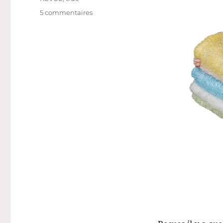
sur
5 commentaires
Truc
#
27
:
Kit
Eco
Net
de
Débarbouillettes
–
Les
Tendances
d’Emma