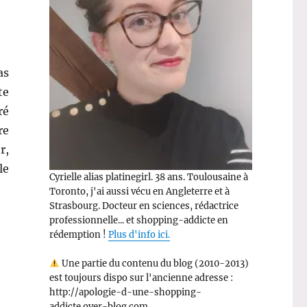
as
te
ré
re
r,
le
Cyrielle alias platinegirl. 38 ans. Toulousaine à
Toronto, j'ai aussi vécu en Angleterre et à
Strasbourg. Docteur en sciences, rédactrice
professionnelle... et shopping-addicte en
rédemption !
Plus d'info ici.
Une partie du contenu du blog (2010-2013)
est toujours dispo sur l'ancienne adresse :
http://apologie-d-une-shopping-
addicte.over-blog.com