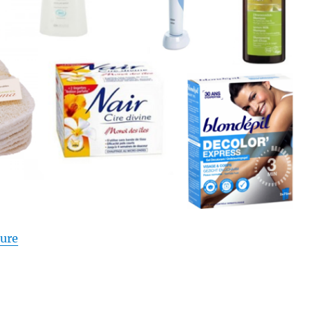
de « Mes produits préférés # 3 : En 2015 »
ture