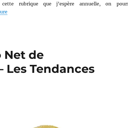
cette rubrique que j’espère annuelle, on pour
de « Mes produits préférés # 1 : En 2013 »
ture
o Net de
 – Les Tendances