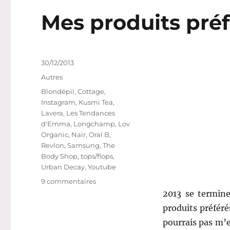
Mes produits préfé
Publié
30/12/2013
le
Catégories
Autres
Étiquettes
Blondépil
,
Cottage
,
Instagram
,
Kusmi Tea
,
Lavera
,
Les Tendances
d'Emma
,
Longchamp
,
Lov
Organic
,
Nair
,
Oral B
,
Revlon
,
Samsung
,
The
Body Shop
,
tops/flops
,
Urban Decay
,
Youtube
sur
9 commentaires
Mes
2013 se termine
produits
produits préféré
préférés
pourrais pas m’e
#