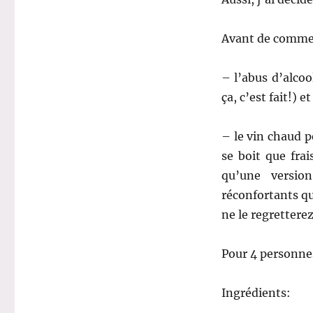
Avant de commenc
– l’abus d’alco
ça, c’est fait!) et
– le vin chaud p
se boit que frai
qu’une versio
réconfortants q
ne le regretterez
Pour 4 personne
Ingrédients: