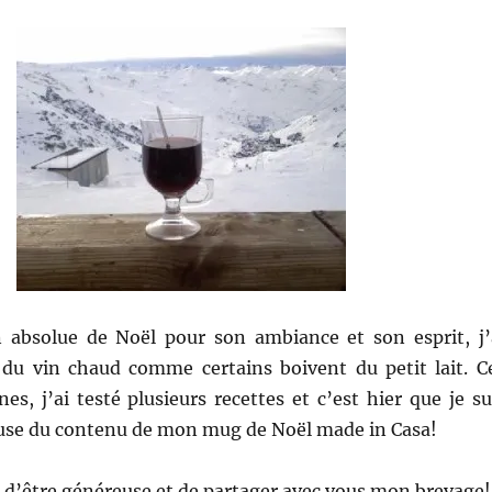
 absolue de Noël pour son ambiance et son esprit, j’
 du vin chaud comme certains boivent du petit lait. C
es, j’ai testé plusieurs recettes et c’est hier que je su
se du contenu de mon mug de Noël made in Casa!
dé d’être généreuse et de partager avec vous mon brevage!