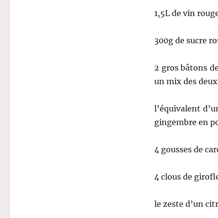
1,5L de vin rou
300g de sucre r
2 gros bâtons de
un mix des deux
l’équivalent d’u
gingembre en po
4 gousses de ca
4 clous de girofl
le zeste d’un cit