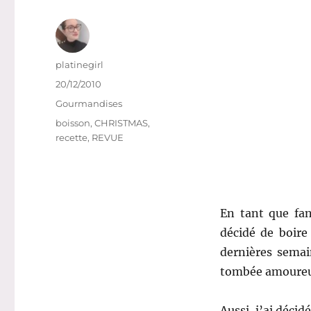
Auteur
platinegirl
Publié
20/12/2010
le
Catégories
Gourmandises
Étiquettes
boisson
,
CHRISTMAS
,
recette
,
REVUE
En tant que fan
décidé de boire
dernières semain
tombée amoureu
Aussi, j’ai déci