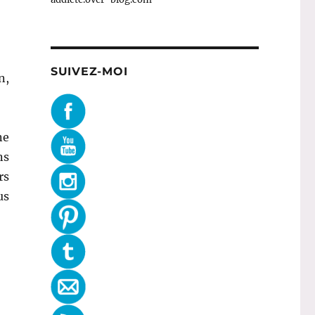
SUIVEZ-MOI
n,
ne
ns
rs
us