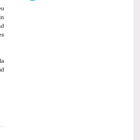
eu
in
nd
es
la
ud