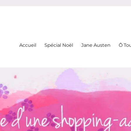
-addicte
Accueil
Spécial Noël
Jane Austen
Ô To