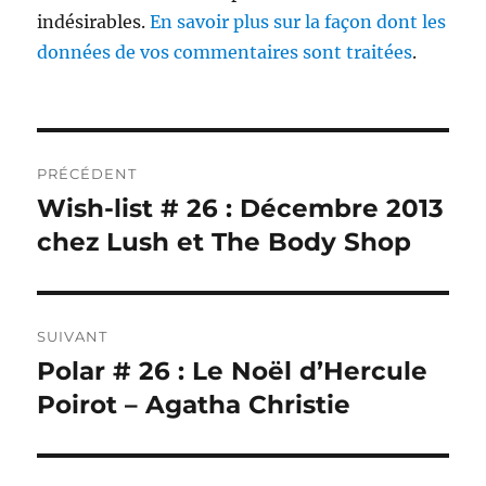
indésirables.
En savoir plus sur la façon dont les
données de vos commentaires sont traitées
.
Navigation
PRÉCÉDENT
de
Wish-list # 26 : Décembre 2013
Publication
précédente :
chez Lush et The Body Shop
l’article
SUIVANT
Polar # 26 : Le Noël d’Hercule
Publication
suivante :
Poirot – Agatha Christie