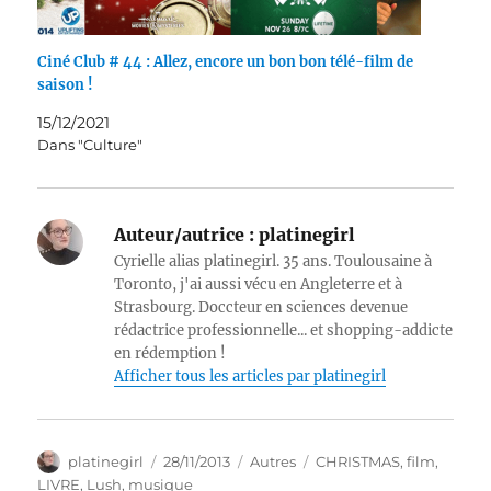
Ciné Club # 44 : Allez, encore un bon bon télé-film de
saison !
15/12/2021
Dans "Culture"
Auteur/autrice :
platinegirl
Cyrielle alias platinegirl. 35 ans. Toulousaine à
Toronto, j'ai aussi vécu en Angleterre et à
Strasbourg. Doccteur en sciences devenue
rédactrice professionnelle... et shopping-addicte
en rédemption !
Afficher tous les articles par platinegirl
Auteur
Publié
Catégories
Étiquettes
platinegirl
28/11/2013
Autres
CHRISTMAS
,
film
,
le
LIVRE
,
Lush
,
musique