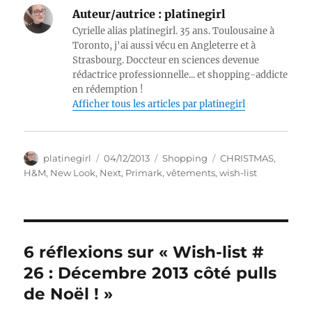
Auteur/autrice :
platinegirl
Cyrielle alias platinegirl. 35 ans. Toulousaine à
Toronto, j'ai aussi vécu en Angleterre et à
Strasbourg. Doccteur en sciences devenue
rédactrice professionnelle... et shopping-addicte
en rédemption !
Afficher tous les articles par platinegirl
Auteur
Publié
Catégories
Étiquettes
platinegirl
04/12/2013
Shopping
CHRISTMAS
,
le
H&M
,
New Look
,
Next
,
Primark
,
vêtements
,
wish-list
6 réflexions sur « Wish-list #
26 : Décembre 2013 côté pulls
de Noël ! »