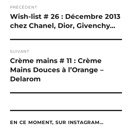
Navigation
PRÉCÉDENT
de
Wish-list # 26 : Décembre 2013
Publication
précédente :
chez Chanel, Dior, Givenchy…
l’article
SUIVANT
Crème mains # 11 : Crème
Publication
suivante :
Mains Douces à l’Orange –
Delarom
EN CE MOMENT, SUR INSTAGRAM…