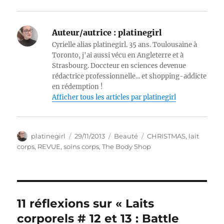
Auteur/autrice :
platinegirl
Cyrielle alias platinegirl. 35 ans. Toulousaine à
Toronto, j'ai aussi vécu en Angleterre et à
Strasbourg. Doccteur en sciences devenue
rédactrice professionnelle... et shopping-addicte
en rédemption !
Afficher tous les articles par platinegirl
Auteur
Publié
Catégories
Étiquettes
platinegirl
29/11/2013
Beauté
CHRISTMAS
,
lait
le
corps
,
REVUE
,
soins corps
,
The Body Shop
11 réflexions sur « Laits
corporels # 12 et 13 : Battle