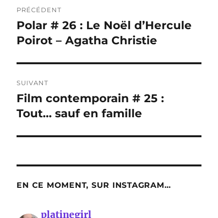
Navigation
PRÉCÉDENT
de
Polar # 26 : Le Noël d’Hercule
Publication
précédente :
Poirot – Agatha Christie
l’article
SUIVANT
Film contemporain # 25 :
Publication
suivante :
Tout… sauf en famille
EN CE MOMENT, SUR INSTAGRAM…
platinegirl