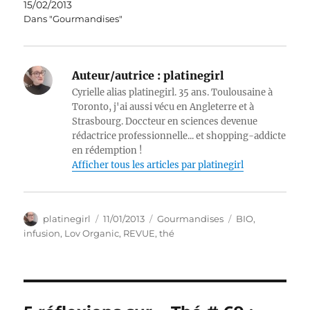
15/02/2013
Dans "Gourmandises"
Auteur/autrice :
platinegirl
Cyrielle alias platinegirl. 35 ans. Toulousaine à
Toronto, j'ai aussi vécu en Angleterre et à
Strasbourg. Doccteur en sciences devenue
rédactrice professionnelle... et shopping-addicte
en rédemption !
Afficher tous les articles par platinegirl
Auteur
Publié
Catégories
Étiquettes
platinegirl
11/01/2013
Gourmandises
BIO
,
le
infusion
,
Lov Organic
,
REVUE
,
thé