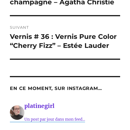
précédente :
champagne – Agatha Christie
l’article
SUIVANT
Vernis # 36 : Vernis Pure Color
Publication
suivante :
“Cherry Fizz” – Estée Lauder
EN CE MOMENT, SUR INSTAGRAM…
platinegirl
Un post par jour dans mon feed...