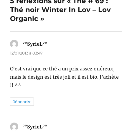
5 réflexions sur « Thé # 69 :
Thé noir Winter In Lov – Lov
Organic »
°°SyrieL°°
dit :
12/01/2013 à 03:47
C’est vrai que ce thé a un prix assez onéreux,
mais le design est très joli et il est bio. J’achète
!! ^^
Répondre
°°SyrieL°°
dit :