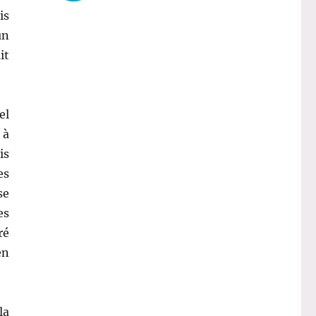
is
un
it
el
 à
is
es
se
es
ré
en
la