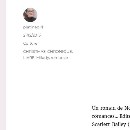
Auteur
platinegirl
Publié
21/12/2013
le
Catégories
Culture
Étiquettes
CHRISTMAS
,
CHRONIQUE
,
LIVRE
,
Milady
,
romance
Un roman de Noë
romances… Edité
Scarlett Bailey