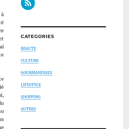
 à
té
re
CATEGORIES
et
ai
BEAUTE
te
CULTURE
GOURMANDISES
te
LIFESTYLE
ié
i,
SHOPPING
lu
AUTRES
nu
us
he