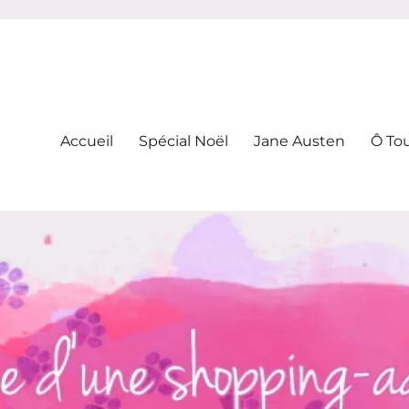
-addicte
Accueil
Spécial Noël
Jane Austen
Ô To