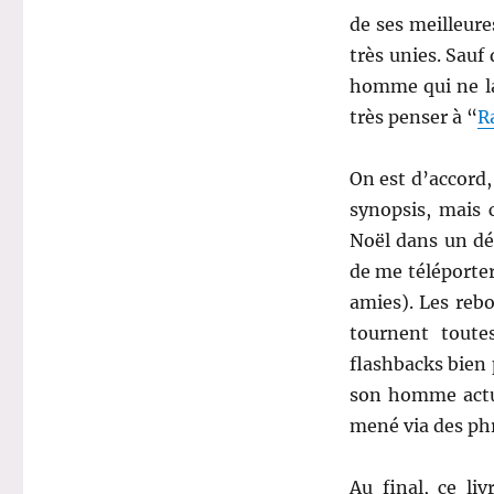
de ses meilleure
très unies. Sau
homme qui ne lai
très penser à “
R
On est d’accord,
synopsis, mais 
Noël dans un déc
de me téléporter
amies). Les reb
tournent toute
flashbacks bien 
son homme actue
mené via des phr
Au final, ce li