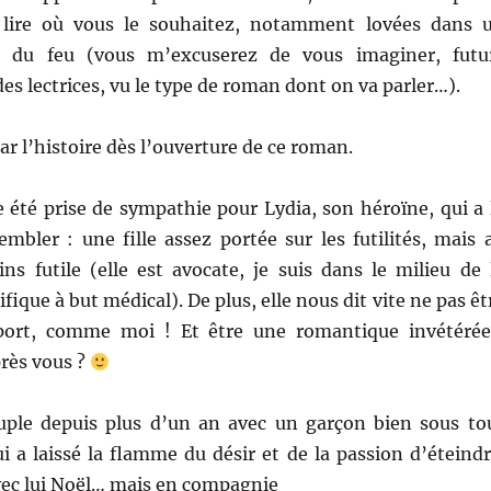
à lire où vous le souhaitez, notamment lovées dans 
 du feu (vous m’excuserez de vous imaginer, futu
des lectrices, vu le type de roman dont on va parler…).
ar l’histoire dès l’ouverture de ce roman.
te été prise de sympathie pour Lydia, son héroïne, qui a 
mbler : une fille assez portée sur les futilités, mais 
ns futile (elle est avocate, je suis dans le milieu de 
fique à but médical). De plus, elle nous dit vite ne pas êt
sport, comme moi ! Et être une romantique invétéré
rès vous ?
uple depuis plus d’un an avec un garçon bien sous to
i a laissé la flamme du désir et de la passion d’éteindr
avec lui Noël… mais en compagnie