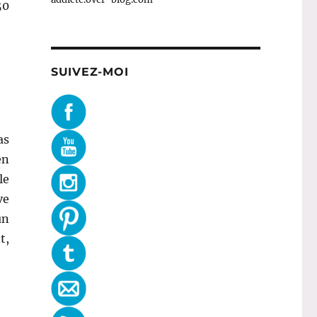
50
SUIVEZ-MOI
as
en
le
ve
un
t,