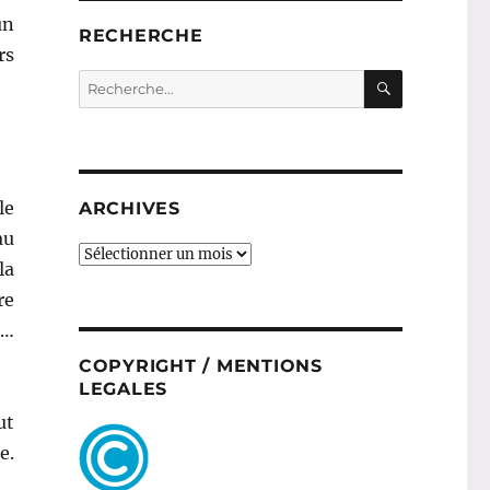
un
RECHERCHE
rs
RECHERC
Recherche
pour :
le
ARCHIVES
au
ARCHIVES
la
re
e…
COPYRIGHT / MENTIONS
LEGALES
ut
e.