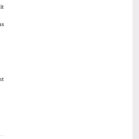
it
ns
nt