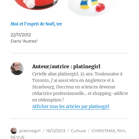
Moi et l’esprit de Noël, ter
22/11/2012
Dans "Autres"
Auteur/autrice :
platinegirl
Cyrielle alias platinegirl. 35 ans. Toulousaine à
Toronto, j'ai aussi vécu en Angleterre et à
Strasbourg. Doccteur en sciences devenue
rédactrice professionnelle... et shopping-addicte
en rédemption !
Afficher tous les articles par platinegirl
Auteur
Publié
Catégories
Étiquettes
platinegirl
16/12/2013
Culture
CHRISTMAS
,
film
,
le
REVUE