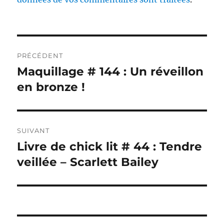
Navigation
PRÉCÉDENT
de
Maquillage # 144 : Un réveillon
Publication
précédente :
en bronze !
l’article
SUIVANT
Livre de chick lit # 44 : Tendre
Publication
suivante :
veillée – Scarlett Bailey