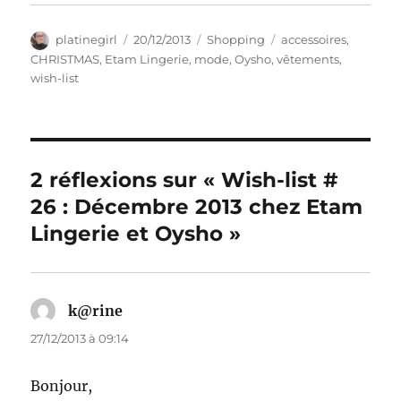
Auteur
Publié
Catégories
Étiquettes
platinegirl
20/12/2013
Shopping
accessoires
,
le
CHRISTMAS
,
Etam Lingerie
,
mode
,
Oysho
,
vêtements
,
wish-list
2 réflexions sur « Wish-list #
26 : Décembre 2013 chez Etam
Lingerie et Oysho »
k@rine
dit :
27/12/2013 à 09:14
Bonjour,