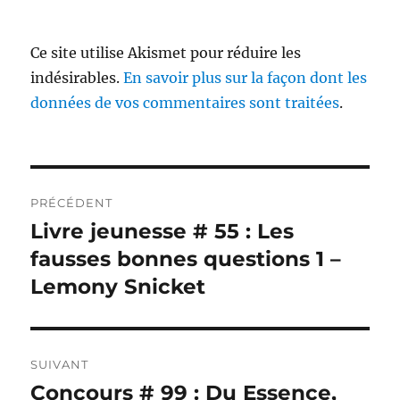
Ce site utilise Akismet pour réduire les
indésirables.
En savoir plus sur la façon dont les
données de vos commentaires sont traitées
.
Navigation
PRÉCÉDENT
de
Livre jeunesse # 55 : Les
Publication
précédente :
fausses bonnes questions 1 –
l’article
Lemony Snicket
SUIVANT
Concours # 99 : Du Essence,
Publication