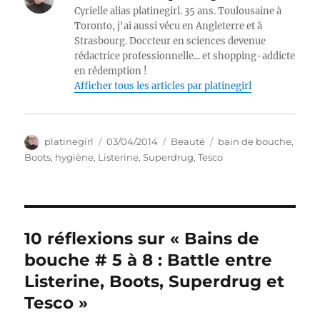
Cyrielle alias platinegirl. 35 ans. Toulousaine à
Toronto, j'ai aussi vécu en Angleterre et à
Strasbourg. Doccteur en sciences devenue
rédactrice professionnelle... et shopping-addicte
en rédemption !
Afficher tous les articles par platinegirl
Auteur
Publié
Catégories
Étiquettes
platinegirl
03/04/2014
Beauté
bain de bouche
,
le
Boots
,
hygiène
,
Listerine
,
Superdrug
,
Tesco
10 réflexions sur « Bains de
bouche # 5 à 8 : Battle entre
Listerine, Boots, Superdrug et
Tesco »