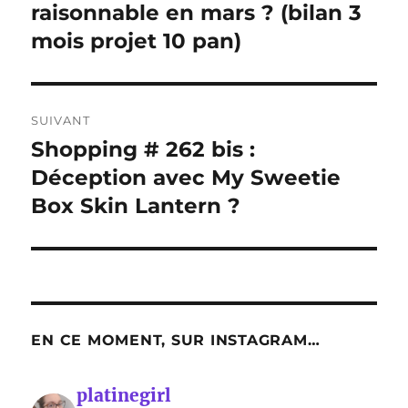
précédente :
raisonnable en mars ? (bilan 3
l’article
mois projet 10 pan)
SUIVANT
Shopping # 262 bis :
Publication
suivante :
Déception avec My Sweetie
Box Skin Lantern ?
EN CE MOMENT, SUR INSTAGRAM…
platinegirl