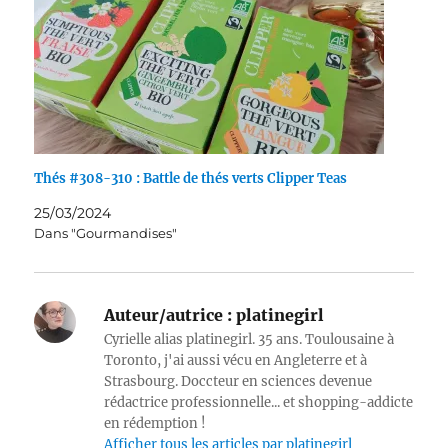
Thés #308-310 : Battle de thés verts Clipper Teas
25/03/2024
Dans "Gourmandises"
Auteur/autrice :
platinegirl
Cyrielle alias platinegirl. 35 ans. Toulousaine à
Toronto, j'ai aussi vécu en Angleterre et à
Strasbourg. Doccteur en sciences devenue
rédactrice professionnelle... et shopping-addicte
en rédemption !
Afficher tous les articles par platinegirl