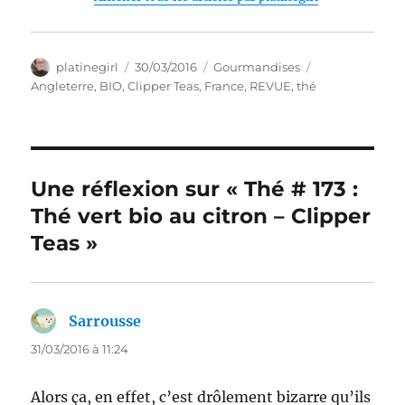
Auteur
Publié
Catégories
Étiquettes
platinegirl
30/03/2016
Gourmandises
le
Angleterre
,
BIO
,
Clipper Teas
,
France
,
REVUE
,
thé
Une réflexion sur « Thé # 173 :
Thé vert bio au citron – Clipper
Teas »
Sarrousse
dit :
31/03/2016 à 11:24
Alors ça, en effet, c’est drôlement bizarre qu’ils