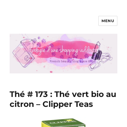
MENU
Apologie d'une Shopping-addicte
Thé # 173 : Thé vert bio au
citron – Clipper Teas