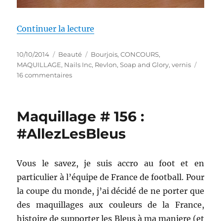
de « Concours # 118 : Des cadea
Continuer la lecture
Publié
Catégories
Étiquettes
10/10/2014
Beauté
Bourjois
,
CONCOURS
,
le
MAQUILLAGE
,
Nails Inc
,
Revlon
,
Soap and Glory
,
vernis
sur
16 commentaires
Concours
#
118
Maquillage # 156 :
:
Des
#AllezLesBleus
cadeaux
pour
octobre
Vous le savez, je suis accro au foot et en
rose
particulier à l’équipe de France de football. Pour
la coupe du monde, j’ai décidé de ne porter que
des maquillages aux couleurs de la France,
histoire de supporter les Bleus à ma maniere (et