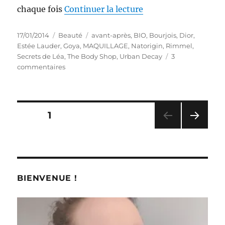
de « Maquillage # 14
chaque fois
Continuer la lecture
Publié
Catégories
Étiquettes
17/01/2014
Beauté
avant-après
,
BIO
,
Bourjois
,
Dior
,
le
Estée Lauder
,
Goya
,
MAQUILLAGE
,
Natorigin
,
Rimmel
,
Secrets de Léa
,
The Body Shop
,
Urban Decay
3
sur
commentaires
Maquillage
#
147
:
Pagination
PAGE
1
Un
avant-
PAG
des
après
E
en
SUIV
publications
ANT
moins
E
de
BIENVENUE !
20
minutes
!