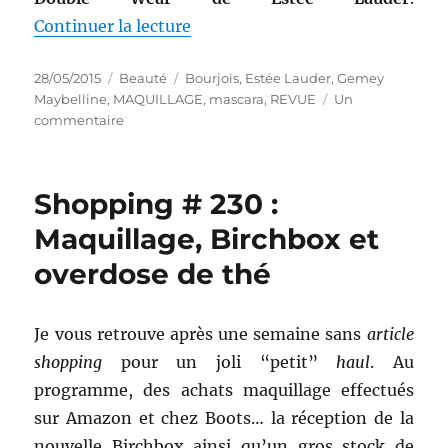
de « Maquillages # 182 à 184 : B
Continuer la lecture
Publié
Catégories
Étiquettes
28/05/2015
Beauté
Bourjois
,
Estée Lauder
,
Gemey
le
Maybelline
,
MAQUILLAGE
,
mascara
,
REVUE
Un
sur
commentaire
Maquillages
#
182
Shopping # 230 :
à
184
Maquillage, Birchbox et
:
overdose de thé
Battle
de
mascaras
Bourjois,
Je vous retrouve après une semaine sans
article
Gemey
shopping
pour un joli “petit”
haul
. Au
et
programme, des achats maquillage effectués
Estée
Lauder
sur Amazon et chez Boots… la réception de la
nouvelle Birchbox ainsi qu’un gros stock de