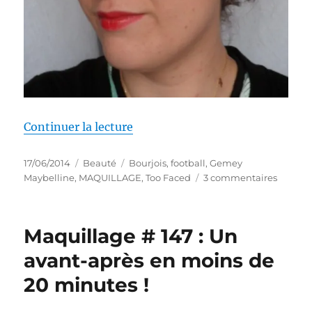
de « Maquillage # 156 : #AllezL
Continuer la lecture
Publié
Catégories
Étiquettes
17/06/2014
Beauté
Bourjois
,
football
,
Gemey
le
sur
Maybelline
,
MAQUILLAGE
,
Too Faced
3 commentaires
Maquil
#
156
Maquillage # 147 : Un
:
#AllezL
avant-après en moins de
20 minutes !