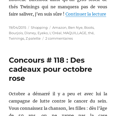
thés Twinings qui ne manquera pas de vous
de «
faire saliver, j’en suis sûre !
Continuer la lecture
Publié
Catégories
Étiquettes
19/04/2015
Shopping
Amazon
,
Ben Nye
,
Boots
,
le
Bourjois
,
Disney
,
Eyeko
,
L'Oréal
,
MAQUILLAGE
,
thé
,
sur
Twinings
,
Z palette
2 commentaires
Shopping
#
230
Concours # 118 : Des
:
Maquillage,
cadeaux pour octobre
Birchbox
rose
et
overdose
de
thé
Octobre a démarré il y a peu et avec lui la
campagne de lutte contre le cancer du sein.
Vous connaissez la chanson, les filles : dès l’âge
de 50 ans, on ne zappe pas la case