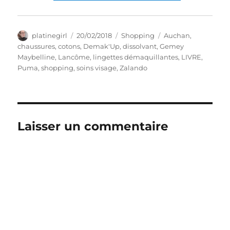
Auteur
Publié
Catégories
Étiquettes
platinegirl
20/02/2018
Shopping
Auchan
,
le
chaussures
,
cotons
,
Demak'Up
,
dissolvant
,
Gemey
Maybelline
,
Lancôme
,
lingettes démaquillantes
,
LIVRE
,
Puma
,
shopping
,
soins visage
,
Zalando
Laisser un commentaire