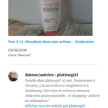
Truc # 73 : Dissolvant doux sans acétone – Diadermine
03/06/2018
Dans "Beauté"
Auteur/autrice :
platinegirl
Cyrielle alias platinegirl. 35 ans. Toulousaine à
Toronto, j'ai aussi vécu en Angleterre et à
Strasbourg. Doccteur en sciences devenue
rédactrice professionnelle... et shopping-addicte
en rédemption !
Afficher tous les articles par platinegirl