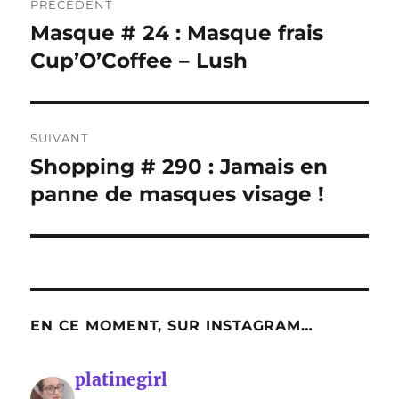
PRÉCÉDENT
de
Masque # 24 : Masque frais
Publication
précédente :
Cup’O’Coffee – Lush
l’article
SUIVANT
Shopping # 290 : Jamais en
Publication
suivante :
panne de masques visage !
EN CE MOMENT, SUR INSTAGRAM…
platinegirl