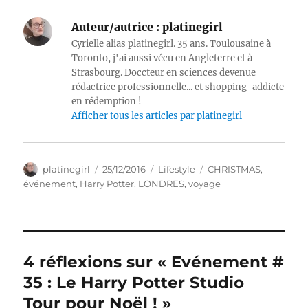
Auteur/autrice :
platinegirl
Cyrielle alias platinegirl. 35 ans. Toulousaine à
Toronto, j'ai aussi vécu en Angleterre et à
Strasbourg. Doccteur en sciences devenue
rédactrice professionnelle... et shopping-addicte
en rédemption !
Afficher tous les articles par platinegirl
Auteur
Publié
Catégories
Étiquettes
platinegirl
25/12/2016
Lifestyle
CHRISTMAS
,
le
événement
,
Harry Potter
,
LONDRES
,
voyage
4 réflexions sur « Evénement #
35 : Le Harry Potter Studio
Tour pour Noël ! »