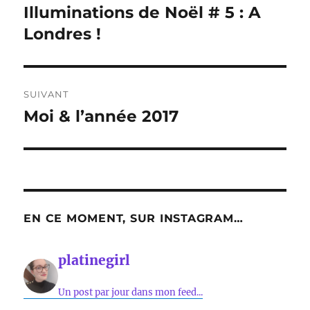
de
Illuminations de Noël # 5 : A
Publication
précédente :
Londres !
l’article
SUIVANT
Moi & l’année 2017
Publication
suivante :
EN CE MOMENT, SUR INSTAGRAM…
platinegirl
Un post par jour dans mon feed...