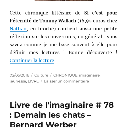
Cette chronique littéraire de
Si c’est pour
l’éternité de Tommy Wallach
(16,95 euros chez
Nathan
, en broché) contient aussi une petite
réflexion sur les couvertures, en général : vous
savez comme je me base souvent à elle pour
définir mes lectures ! Bonne découverte !
de « Livre de l’imaginaire # 108
Continuer la lecture
Publié
Catégories
Étiquettes
02/05/2018
Culture
CHRONIQUE
,
imaginaire
,
le
sur
jeunesse
,
LIVRE
Laisser un commentaire
Livre
de
l’imaginaire
Livre de l’imaginaire # 78
#
108
: Demain les chats –
:
Bernard Werber
Si