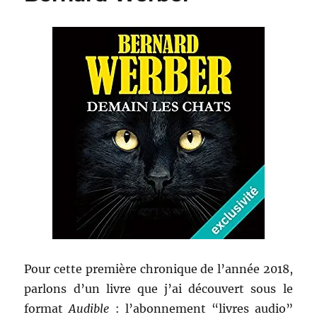
c’est
pour
l’éternité
–
Tommy
Wallach
Pour cette première chronique de l’année 2018,
parlons d’un livre que j’ai découvert sous le
format
Audible
: l’abonnement “livres audio”