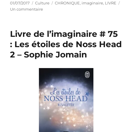
Publié
Catégories
Étiquettes
01/07/2017
Culture
CHRONIQUE
,
imaginaire
,
LIVRE
le
sur
Un commentaire
Livre
de
l’imaginaire
Livre de l’imaginaire # 75
#
76
: Les étoiles de Noss Head
:
2 – Sophie Jomain
Le
protocole
de
la
crème
anglaise
1
–
Gail
Carriger