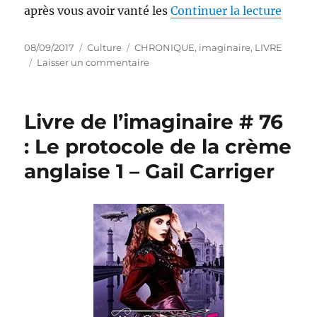
de « L
après vous avoir vanté les
Continuer la lecture
Publié
Catégories
Étiquettes
08/09/2017
Culture
CHRONIQUE
,
imaginaire
,
LIVRE
le
sur
Laisser un commentaire
Livre
de
l’imaginaire
Livre de l’imaginaire # 76
#
77
: Le protocole de la crème
:
anglaise 1 – Gail Carriger
Le
protocole
de
la
crème
anglaise
2
–
Gail
Carriger