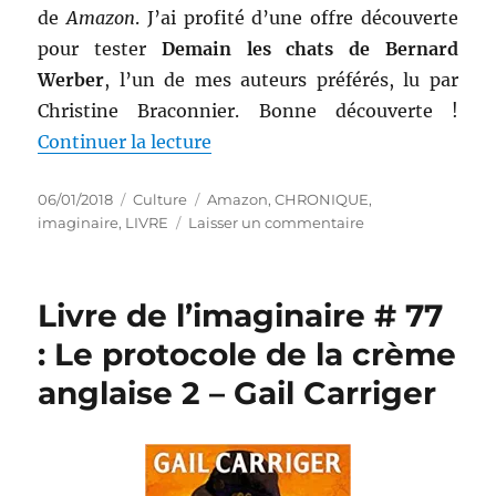
de
Amazon
. J’ai profité d’une offre découverte
pour tester
Demain les chats de Bernard
Werber
, l’un de mes auteurs préférés, lu par
Christine Braconnier. Bonne découverte !
de « Livre de l’imaginaire # 78 
Continuer la lecture
Publié
Catégories
Étiquettes
06/01/2018
Culture
Amazon
,
CHRONIQUE
,
le
sur
imaginaire
,
LIVRE
Laisser un commentaire
Livre
de
l’imaginaire
Livre de l’imaginaire # 77
#
78
: Le protocole de la crème
:
anglaise 2 – Gail Carriger
Demain
les
chats
–
Bernard