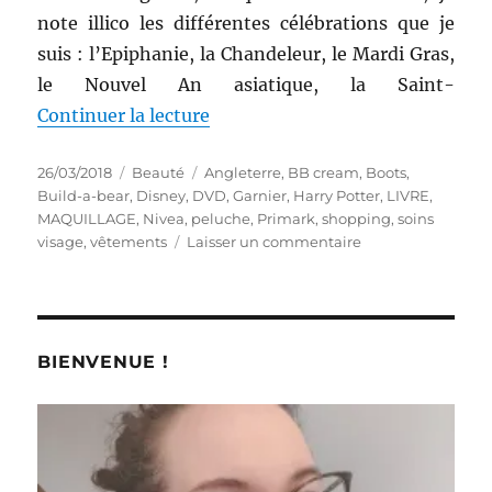
note illico les différentes célébrations que je
suis : l’Epiphanie, la Chandeleur, le Mardi Gras,
le Nouvel An asiatique, la Saint-
de « Shopping # 292 : Quelques p
Continuer la lecture
Publié
Catégories
Étiquettes
26/03/2018
Beauté
Angleterre
,
BB cream
,
Boots
,
le
Build-a-bear
,
Disney
,
DVD
,
Garnier
,
Harry Potter
,
LIVRE
,
MAQUILLAGE
,
Nivea
,
peluche
,
Primark
,
shopping
,
soins
sur
visage
,
vêtements
Laisser un commentaire
Shopping
#
292
:
Quelques
BIENVENUE !
petits
cadeaux
pour
ma
fête,