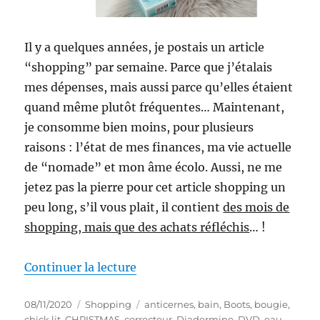
Il y a quelques années, je postais un article
“shopping” par semaine. Parce que j’étalais
mes dépenses, mais aussi parce qu’elles étaient
quand même plutôt fréquentes… Maintenant,
je consomme bien moins, pour plusieurs
raisons : l’état de mes finances, ma vie actuelle
de “nomade” et mon âme écolo. Aussi, ne me
jetez pas la pierre pour cet article shopping un
peu long, s’il vous plait, il contient
des mois de
shopping, mais que des achats réfléchis
… !
de « Shopping # 301 : Retour su
Continuer la lecture
Publié
Catégories
Étiquettes
08/11/2020
Shopping
anticernes
,
bain
,
Boots
,
bougie
,
le
chick lit
,
CHRISTMAS
,
correcteur
,
Diadermine
,
DVD
,
eau