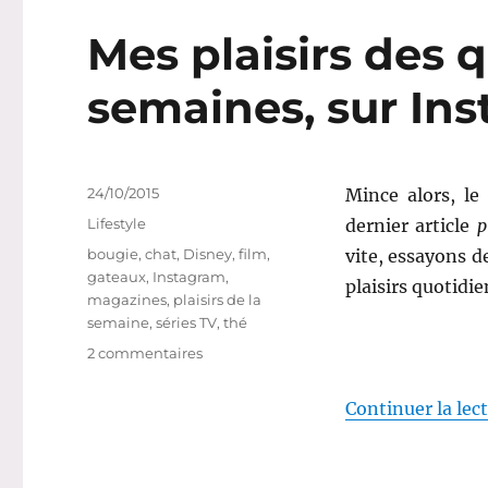
Mes plaisirs des 
semaines, sur In
Publié
24/10/2015
Mince alors, le
le
Catégories
Lifestyle
dernier article
p
Étiquettes
bougie
,
chat
,
Disney
,
film
,
vite, essayons d
gateaux
,
Instagram
,
plaisirs quotidi
magazines
,
plaisirs de la
semaine
,
séries TV
,
thé
sur
2 commentaires
Mes
plaisirs
Continuer la lec
des
quatre
dernières