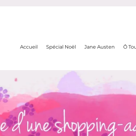
-addicte
Accueil
Spécial Noël
Jane Austen
Ô To