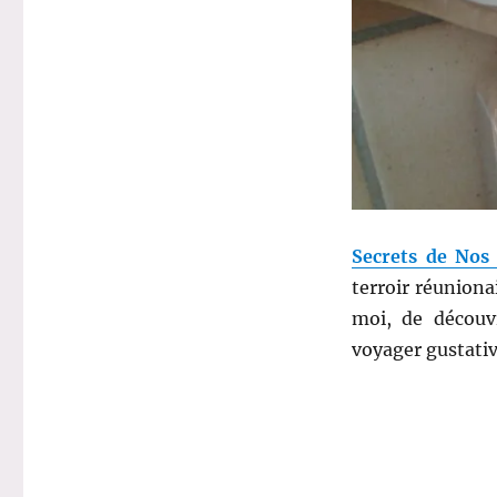
Cote
Ouest
et
compagnie…
Secrets de Nos
terroir réunion
moi, de découvr
voyager gustati