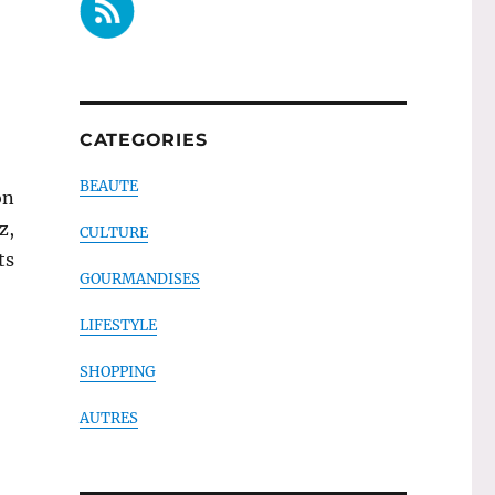
CATEGORIES
BEAUTE
on
z,
CULTURE
ts
GOURMANDISES
LIFESTYLE
SHOPPING
 Instagram # 87 »
AUTRES