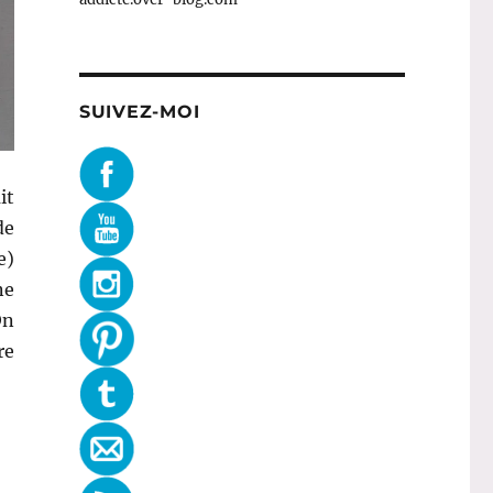
SUIVEZ-MOI
it
de
e)
ne
On
re
 265 : Cadeaux d’anniversaire ! »