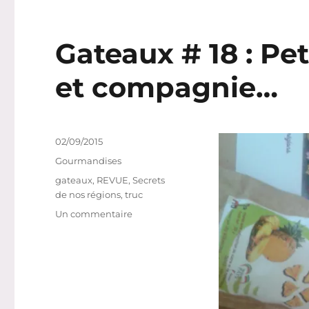
semaines,
sur
Instagram
Gateaux # 18 : Pe
#
87
et compagnie…
Publié
02/09/2015
le
Catégories
Gourmandises
Étiquettes
gateaux
,
REVUE
,
Secrets
de nos régions
,
truc
sur
Un commentaire
Gateaux
#
18
:
Petits
Coeurs