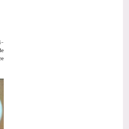
i-
de
re