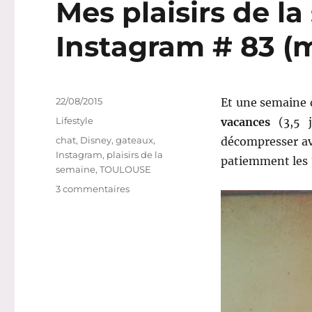
Mes plaisirs de la
Instagram # 83 (
Publié
22/08/2015
Et une semaine 
le
Catégories
Lifestyle
vacances
(3,5 j
Étiquettes
chat
,
Disney
,
gateaux
,
décompresser ava
Instagram
,
plaisirs de la
patiemment les “
semaine
,
TOULOUSE
sur
3 commentaires
Mes
plaisirs
de
la
semaine,
sur
Instagram
#