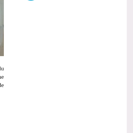
du
me
de
Petits Coeurs Cote Ouest et compagnie… »