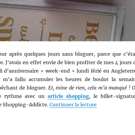
our après quelques jours sans bloguer, parce que c’éta
. J’avais en effet envie de bien profiter de mes 4 jours 
i d’anniversaire + week-end + lundi férié en Angleterr
il m’a fallu accumuler les heures de boulot la semai
pêchant de bloguer.
Et, mine de rien, cela m’a manqué !
le rythme avec un
article shopping
, le billet-signatu
de « Shopping #
e Shopping-Addicte.
Continuer la lecture