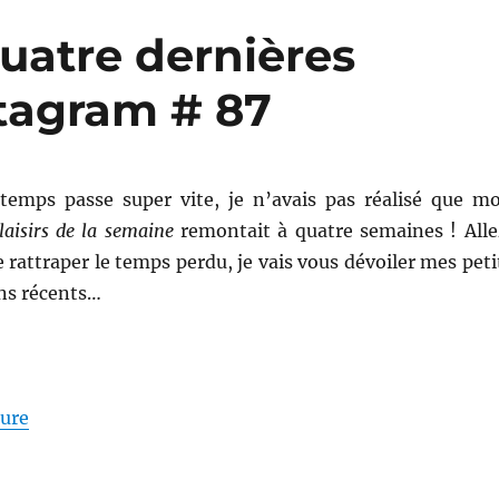
quatre dernières
stagram # 87
 temps passe super vite, je n’avais pas réalisé que m
laisirs de la semaine
remontait à quatre semaines ! Alle
e rattraper le temps perdu, je vais vous dévoiler mes peti
ens récents…
de « Mes plaisirs des quatre dernières semaines, sur
ture