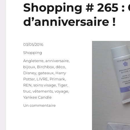
Shopping # 265 :
d’anniversaire !
Publié
03/05/2016
le
Catégories
Shopping
Étiquettes
Angleterre
,
anniversaire
,
bijoux
,
Birchbox
,
déco
,
Disney
,
gateaux
,
Harry
Potter
,
LIVRE
,
Primark
,
REN
,
soins visage
,
Tiger
,
truc
,
vêtements
,
voyage
,
Yankee Candle
sur
Un commentaire
Shopping
#
265
: