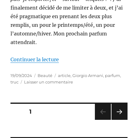
finalement décidé de me limiter à deux, et j’ai
été pragmatique en prenant les deux plus
remplis, un pour le printemps/été, un pour
l’automne/hiver. Mon prochain parfum
attendrait.
de « Pourquoi mon prochain parf
Continuer la lecture
Publié
Catégories
Étiquettes
19/09/2024
Beauté
article
,
Giorgio Armani
,
parfum
,
le
sur
truc
Laisser un commentaire
Pourquoi
mon
prochain
parfum
Pagination
PAGE
1
sera
Si
PAG
des
Passione
E
Intense
SUIV