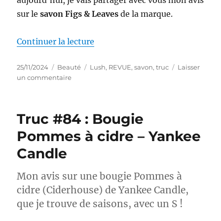
sur le
savon Figs & Leaves
de la marque.
de « Truc #85 : Savon Figs and 
Continuer la lecture
Publié
Catégories
Étiquettes
25/11/2024
Beauté
Lush
,
REVUE
,
savon
,
truc
Laisser
le
sur
un commentaire
Truc
#85
:
Truc #84 : Bougie
Savon
Figs
Pommes à cidre – Yankee
and
Candle
Leaves
–
Lush
Mon avis sur une bougie Pommes à
cidre (Ciderhouse) de Yankee Candle,
que je trouve de saisons, avec un S !