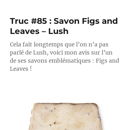
Truc
#86
:
Truc #85 : Savon Figs and
Stick
anti-
Leaves – Lush
frottements
–
Cela fait longtemps que l’on n’a pas
First
Aid
parlé de Lush, voici mon avis sur l’un
Beauty
de ses savons emblématiques : Figs and
Leaves !