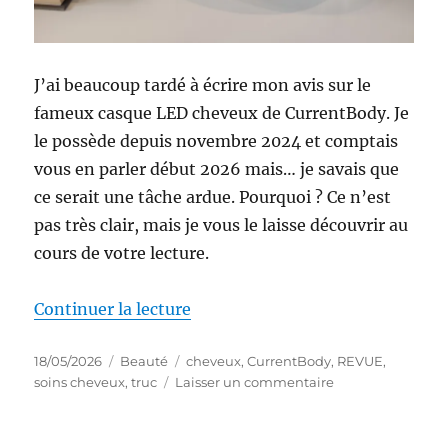
J’ai beaucoup tardé à écrire mon avis sur le
fameux casque LED cheveux de CurrentBody. Je
le possède depuis novembre 2024 et comptais
vous en parler début 2026 mais… je savais que
ce serait une tâche ardue. Pourquoi ? Ce n’est
pas très clair, mais je vous le laisse découvrir au
cours de votre lecture.
de « Truc #87 : Casque LED Che
Continuer la lecture
Publié
Catégories
Étiquettes
18/05/2026
Beauté
cheveux
,
CurrentBody
,
REVUE
,
le
sur
soins cheveux
,
truc
Laisser un commentaire
Truc
#87
: