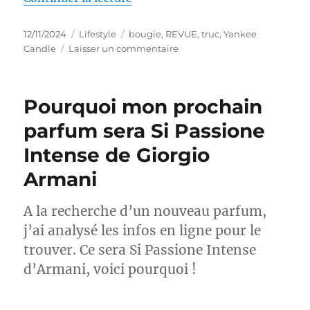
Publié
Catégories
Étiquettes
12/11/2024
Lifestyle
bougie
,
REVUE
,
truc
,
Yankee
le
sur
Candle
Laisser un commentaire
Truc
#84
:
Pourquoi mon prochain
Bougie
Pommes
parfum sera Si Passione
à
Intense de Giorgio
cidre
–
Armani
Yankee
Candle
A la recherche d’un nouveau parfum,
j’ai analysé les infos en ligne pour le
trouver. Ce sera Si Passione Intense
d’Armani, voici pourquoi !