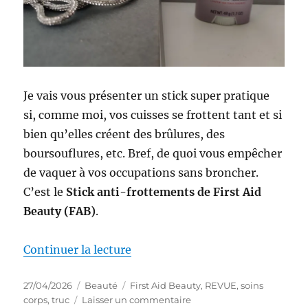
Je vais vous présenter un stick super pratique
si, comme moi, vos cuisses se frottent tant et si
bien qu’elles créent des brûlures, des
boursouflures, etc. Bref, de quoi vous empêcher
de vaquer à vos occupations sans broncher.
C’est le
Stick anti-frottements de First Aid
Beauty (FAB)
.
de « Truc #86 : Stick anti-frott
Continuer la lecture
Publié
Catégories
Étiquettes
27/04/2026
Beauté
First Aid Beauty
,
REVUE
,
soins
le
sur
corps
,
truc
Laisser un commentaire