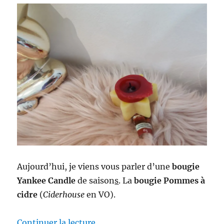
Aujourd’hui, je viens vous parler d’une
bougie
Yankee Candle
de saison
s
. La
bougie Pommes à
cidre
(
Ciderhouse
en VO).
de « Truc #84 : Bougie Pommes 
Continuer la lecture