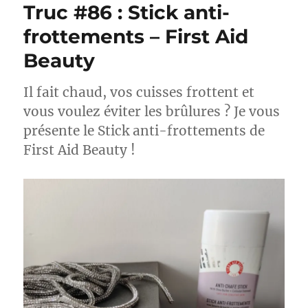
Truc #86 : Stick anti-
Casque
LED
frottements – First Aid
Cheveux
Beauty
–
Currentbody
Il fait chaud, vos cuisses frottent et
vous voulez éviter les brûlures ? Je vous
présente le Stick anti-frottements de
First Aid Beauty !