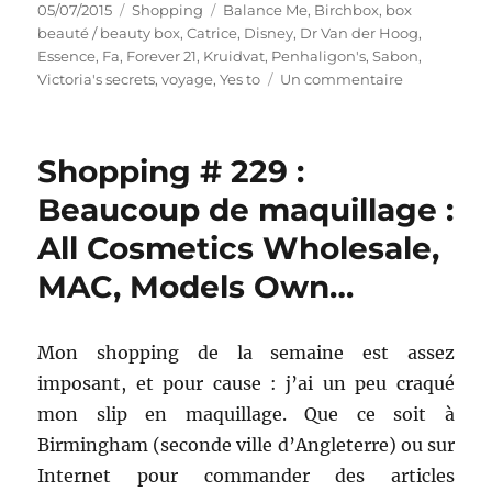
Publié
Catégories
Étiquettes
05/07/2015
Shopping
Balance Me
,
Birchbox
,
box
le
beauté / beauty box
,
Catrice
,
Disney
,
Dr Van der Hoog
,
Essence
,
Fa
,
Forever 21
,
Kruidvat
,
Penhaligon's
,
Sabon
,
sur
Victoria's secrets
,
voyage
,
Yes to
Un commentaire
Shopping
#
238
Shopping # 229 :
:
Shopping
Beaucoup de maquillage :
à
All Cosmetics Wholesale,
Amsterdam
(entre
MAC, Models Own…
autres)
Mon shopping de la semaine est assez
imposant, et pour cause : j’ai un peu craqué
mon slip en maquillage. Que ce soit à
Birmingham (seconde ville d’Angleterre) ou sur
Internet pour commander des articles