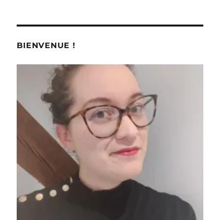
Shopping
#
194
:
Shopping
BIENVENUE !
in
London
!