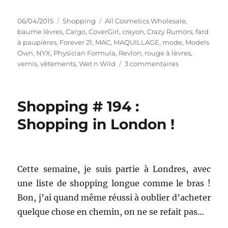
Publié
Catégories
Étiquettes
06/04/2015
Shopping
All Cosmetics Wholesale
,
le
baume lèvres
,
Cargo
,
CoverGirl
,
crayon
,
Crazy Rumors
,
fard
à paupières
,
Forever 21
,
MAC
,
MAQUILLAGE
,
mode
,
Models
Own
,
NYX
,
Physician Formula
,
Revlon
,
rouge à lèvres
,
sur
vernis
,
vêtements
,
Wet n Wild
3 commentaires
Shopping
#
229
Shopping # 194 :
:
Beaucoup
Shopping in London !
de
maquillage
:
All
Cette semaine, je suis partie à Londres, avec
Cosmetics
Wholesale,
une liste de shopping longue comme le bras !
MAC,
Bon, j’ai quand même réussi à oublier d’acheter
Models
quelque chose en chemin, on ne se refait pas…
Own…