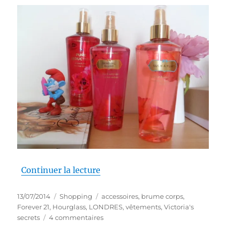
de « Shopping # 194 : Shopping
Continuer la lecture
Publié
Catégories
Étiquettes
13/07/2014
Shopping
accessoires
,
brume corps
,
le
Forever 21
,
Hourglass
,
LONDRES
,
vêtements
,
Victoria's
sur
secrets
4 commentaires