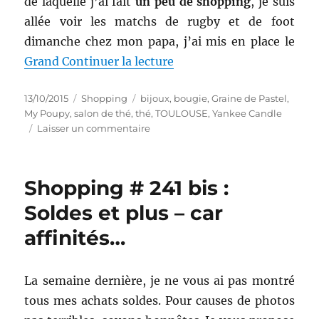
de laquelle j’ai fait
un peu de shopping
, je suis
allée voir les matchs de rugby et de foot
dimanche chez mon papa, j’ai mis en place le
de « Shopping # 248 ter :
Grand
Continuer la lecture
Publié
Catégories
Étiquettes
13/10/2015
Shopping
bijoux
,
bougie
,
Graine de Pastel
,
le
My Poupy
,
salon de thé
,
thé
,
TOULOUSE
,
Yankee Candle
sur
Laisser un commentaire
Shopping
#
248
Shopping # 241 bis :
ter
:
Soldes et plus – car
Virée
affinités…
en
ville
(Yankee
Candle,
La semaine dernière, je ne vous ai pas montré
Graine
tous mes achats soldes. Pour causes de photos
de