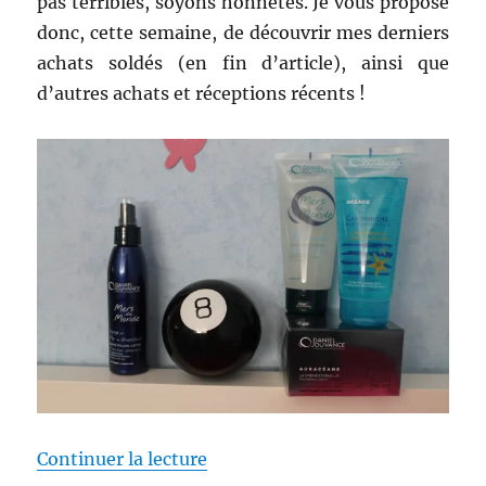
pas terribles, soyons honnêtes. Je vous propose
pastel…)
donc, cette semaine, de découvrir mes derniers
achats soldés (en fin d’article), ainsi que
d’autres achats et réceptions récents !
de « Shopping # 241 bis : Soldes 
Continuer la lecture