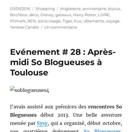
Publié
Catégories
Étiquettes
03/05/2016
Shopping
Angleterre
,
anniversaire
,
bijoux
,
le
Birchbox
,
déco
,
Disney
,
gateaux
,
Harry Potter
,
LIVRE
,
Primark
,
REN
,
soins visage
,
Tiger
,
truc
,
vêtements
,
voyage
,
sur
Yankee Candle
Un commentaire
Shopping
#
265
Evénement # 28 : Après-
:
Cadeaux
midi So Blogueuses à
d’anniversaire
Toulouse
!
J’avais assisté aux prémices des
rencontres So
Blogueuses
début 2013. Une belle aventure
menée par
Sysy
, qui a organisé, début octobre,
son quatrième événement
So Blogueuses
.