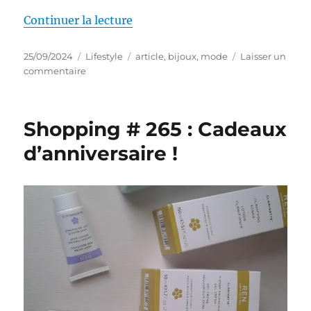
de « Quels bijoux fantaisie pour
Continuer la lecture
Publié
Catégories
Étiquettes
25/09/2024
Lifestyle
article
,
bijoux
,
mode
Laisser un
le
sur
commentaire
Quels
bijoux
fantaisie
Shopping # 265 : Cadeaux
pour
ma
d’anniversaire !
capsule
wardrobe
?