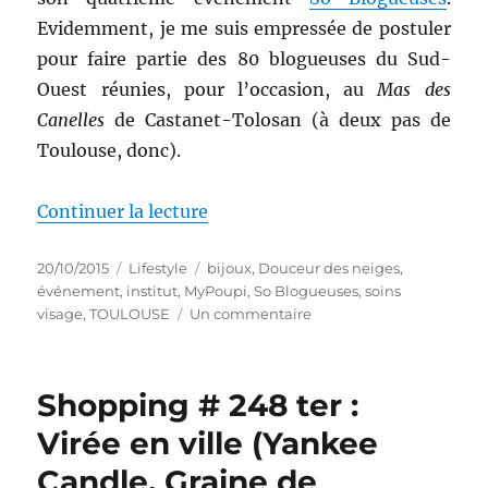
Evidemment, je me suis empressée de postuler
pour faire partie des 80 blogueuses du Sud-
Ouest réunies, pour l’occasion, au
Mas des
Canelles
de Castanet-Tolosan (à deux pas de
Toulouse, donc).
de « Evénement # 28 : Après-mi
Continuer la lecture
Publié
Catégories
Étiquettes
20/10/2015
Lifestyle
bijoux
,
Douceur des neiges
,
le
événement
,
institut
,
MyPoupi
,
So Blogueuses
,
soins
sur
visage
,
TOULOUSE
Un commentaire
Evénement
#
28
Shopping # 248 ter :
:
Après-
Virée en ville (Yankee
midi
Candle, Graine de
So