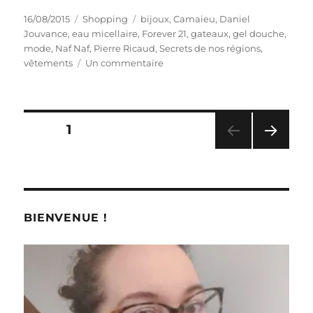
Publié
Catégories
Étiquettes
16/08/2015
Shopping
bijoux
,
Camaieu
,
Daniel
le
Jouvance
,
eau micellaire
,
Forever 21
,
gateaux
,
gel douche
,
mode
,
Naf Naf
,
Pierre Ricaud
,
Secrets de nos régions
,
sur
vêtements
Un commentaire
Shopping
#
241
bis
Pagination
PAGE
1
:
Soldes
PAG
des
et
E
plus
SUIV
publications
ANT
–
E
car
BIENVENUE !
affinités…