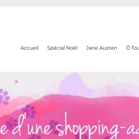
-addicte
Accueil
Spécial Noël
Jane Austen
Ô To