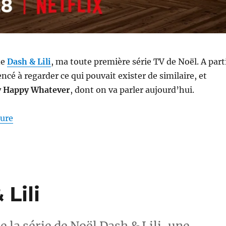
de
Dash & Lili
, ma toute première série TV de Noël. A part
ncé à regarder ce qui pouvait exister de similaire, et
 Happy Whatever
, dont on va parler aujourd’hui.
de « Série # 18 : Merry Happy Whatever »
ture
 Lili
 la série de Noël Dash & Lili, une