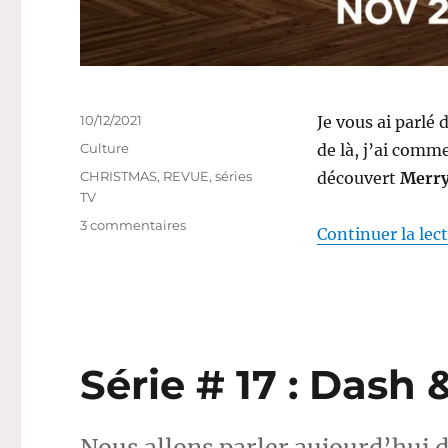
Publié
10/12/2021
Je vous ai parlé 
le
Catégories
Culture
de là, j’ai comme
Étiquettes
CHRISTMAS
,
REVUE
,
séries
découvert
Merry
TV
sur
3 commentaires
Continuer la lec
Série
#
18
:
Merry
Happy
Série # 17 : Dash &
Whatever
Nous allons parler aujourd’hui de